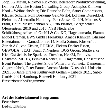
Joop, IG Metall, Rickmer Rickmers, Beiersdorf Produktvorstellung,
Daimler AG, The Boston Consulting Group, Asklepios Kliniken
Nord – Weihnachtsfeier, Die Deutsche Bahn, Sauer Compressors,
Klauser Schuhe, Pohl Boskamp GeloMyrtol, Lofthaus Düsseldorf,
Fielmann, Alsterradio Hamburg, Peter Jensen GmbH, Martens &
Prahl, Hauni Maschinenbau AG, Rdb Plastics, Bargteheider
Ofenzentrum 2010 und 2015, NSB Niederelbe
Schifffahrtsgesellschaft GmbH & Co. KG, Hagebaumarkt, Flamme
Möbel Bremen, EWS GmbH Flensburg, Ameos Kliniken, Blizzard
Entertainment – GamesCom 2014, Media-Saturn, Klosterfrau
Zürich AG, von Eicken, EDEKA, Elektro Decker Essen,
GEWOBA, SEAT, Smith & Nephew, BGS Group, Stadtwerke
Kiel, Ostsächsische Sparkasse Dresden, Heiz24, Prinovis,
Boskamp, MLHB, Feinkost Recker, HC Hagemann, Hanseatische
Event Partner, The greatest Show Winterthur Schweiz, Dannemann
Cigarrenfabrik, Peter Panne, Ancora Marina Neustadt i. Holstein
2021, 50 Jahre Dräger Kulturwerft Gollan – Lübeck 2021, Sabio
GmbH 2021 Hamburg, Bauwelt Hamburg 2021
Einsatzbereiche/Programme
Art des Entertainment Programm:
Feuershow
Led-/Lichtshow