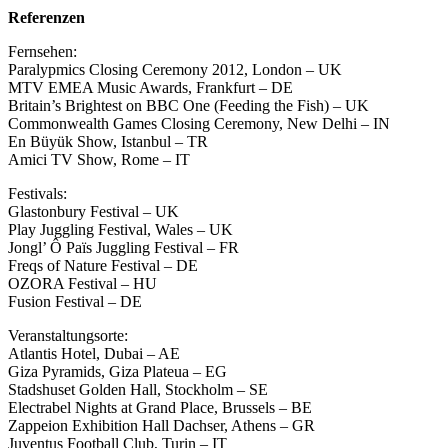
Referenzen
Fernsehen:
Paralypmics Closing Ceremony 2012, London – UK
MTV EMEA Music Awards, Frankfurt – DE
Britain’s Brightest on BBC One (Feeding the Fish) – UK
Commonwealth Games Closing Ceremony, New Delhi – IN
En Büyük Show, Istanbul – TR
Amici TV Show, Rome – IT
Festivals:
Glastonbury Festival – UK
Play Juggling Festival, Wales – UK
Jongl’ Ô Païs Juggling Festival – FR
Freqs of Nature Festival – DE
OZORA Festival – HU
Fusion Festival – DE
Veranstaltungsorte:
Atlantis Hotel, Dubai – AE
Giza Pyramids, Giza Plateua – EG
Stadshuset Golden Hall, Stockholm – SE
Electrabel Nights at Grand Place, Brussels – BE
Zappeion Exhibition Hall Dachser, Athens – GR
Juventus Football Club, Turin – IT