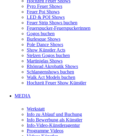
Hochzeit Feuer Shows
Pyro Feuer Shows
Feuer Poi Shows
LED & POI Shows
Feuer Strip Shows buchen
Feuerspucker-Feuerspuckerinnen
Gogos buchen
Burlesque Shows
Pole Dance Shows
Show Künstler Acts
Stelzen Gogos buchen
Martiniglas Shows
Rhönrad Akrobatik Shows
Schlangenshows buchen
Walk Act Models buchen
Hochzeit Feuer Show Künstler
MEDIA
Werkstatt
Info zu Ablauf und Buchung
Info Bewerbung als Künstler
Info-Video-Künstleragentur
Programme Videos