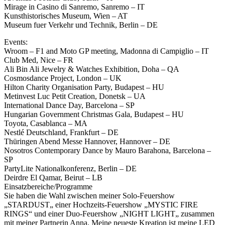
Mirage in Casino di Sanremo, Sanremo – IT
Kunsthistorisches Museum, Wien – AT
Museum fuer Verkehr und Technik, Berlin – DE
Events:
Wroom – F1 and Moto GP meeting, Madonna di Campiglio – IT
Club Med, Nice – FR
Ali Bin Ali Jewelry & Watches Exhibition, Doha – QA
Cosmosdance Project, London – UK
Hilton Charity Organisation Party, Budapest – HU
Metinvest Luc Petit Creation, Donetsk – UA
International Dance Day, Barcelona – SP
Hungarian Government Christmas Gala, Budapest – HU
Toyota, Casablanca – MA
Nestlé Deutschland, Frankfurt – DE
Thüringen Abend Messe Hannover, Hannover – DE
Nosotros Contemporary Dance by Mauro Barahona, Barcelona –
SP
PartyLite Nationalkonferenz, Berlin – DE
Deirdre El Qamar, Beirut – LB
Einsatzbereiche/Programme
Sie haben die Wahl zwischen meiner Solo-Feuershow
„STARDUST„ einer Hochzeits-Feuershow „MYSTIC FIRE
RINGS“ und einer Duo-Feuershow „NIGHT LIGHT„ zusammen
mit meiner Partnerin Anna. Meine neueste Kreation ist meine LED