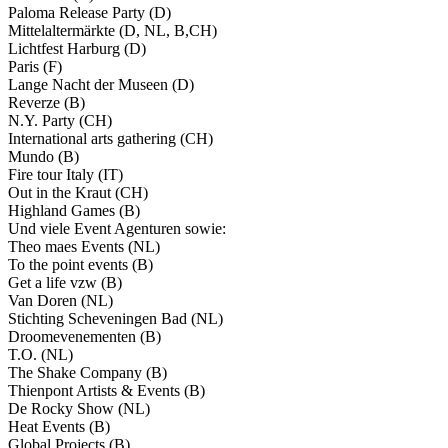
Paloma Release Party (D)
Mittelaltermärkte (D, NL, B,CH)
Lichtfest Harburg (D)
Paris (F)
Lange Nacht der Museen (D)
Reverze (B)
N.Y. Party (CH)
International arts gathering (CH)
Mundo (B)
Fire tour Italy (IT)
Out in the Kraut (CH)
Highland Games (B)
Und viele Event Agenturen sowie:
Theo maes Events (NL)
To the point events (B)
Get a life vzw (B)
Van Doren (NL)
Stichting Scheveningen Bad (NL)
Droomevenementen (B)
T.O. (NL)
The Shake Company (B)
Thienpont Artists & Events (B)
De Rocky Show (NL)
Heat Events (B)
Global Projects (B)