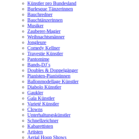
Künstler pro Bundesland
Burlesque Tänzerinnen
Bauchredner
Bauchtänzerinnen
Musiker
Zauberer-Magier
Weihnachtsmänner
Jongleure
Comedy Kellner
Travestie Künstler
Pantomime
Bands-DJ´s
Doubles & Doppelgänger
Pianisten-Pianistinnen
Ballonmodellage Künstler
Diabolo Künstler
Gaukler
Gala Künstler
Varieté Künstler
Clowns
Unterhaltungskünstler
Schnellzeichner
Kabarettisten
Artisten
Aerial Hoop Shows