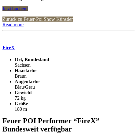
Jetzt buchen!
Zurück zu Feuer-Poi Show Künstler
Read more
FireX
Ort, Bundesland
Sachsen
Haarfarbe
Braun
Augenfarbe
Blau/Grau
Gewicht
72 kg
Größe
180 m
Feuer POI Performer “FireX”
Bundesweit verfügbar