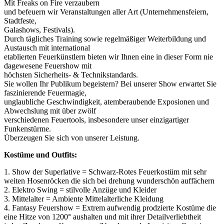
Mit Freaks on Fire verzaubern
und befeuern wir Veranstaltungen aller Art (Unternehmensfeiern,
Stadtfeste,
Galashows, Festivals).
Durch tägliches Training sowie regelmäßiger Weiterbildung und
Austausch mit international
etablierten Feuerkünstlern bieten wir Ihnen eine in dieser Form nie
dagewesene Feuershow mit
höchsten Sicherheits- & Technikstandards.
Sie wollen Ihr Publikum begeistern? Bei unserer Show erwartet Sie
faszinierende Feuermagie,
unglaubliche Geschwindigkeit, atemberaubende Exposionen und
Abwechslung mit über zwölf
verschiedenen Feuertools, insbesondere unser einzigartiger
Funkenstürme.
Überzeugen Sie sich von unserer Leistung.
Kostüme und Outfits:
1. Show der Superlative = Schwarz-Rotes Feuerkostüm mit sehr
weiten Hosenröcken die sich bei drehung wunderschön auffächern
2. Elektro Swing = stilvolle Anzüge und Kleider
3. Mittelalter = Ambiente Mittelalterliche Kleidung
4. Fantasy Feuershow = Extrem aufwendig prodzierte Kostüme die
eine Hitze von 1200° aushalten und mit ihrer Detailverliebtheit