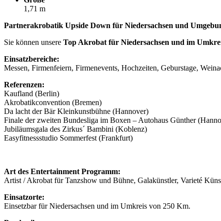
1,71 m
Partnerakrobatik Upside Down für Niedersachsen und Umgebu
Sie können unsere
Top Akrobat für Niedersachsen und im Umkr
Einsatzbereiche:
Messen, Firmenfeiern, Firmenevents, Hochzeiten, Geburstage, Weinac
Referenzen:
Kaufland (Berlin)
Akrobatikconvention (Bremen)
Da lacht der Bär Kleinkunstbühne (Hannover)
Finale der zweiten Bundesliga im Boxen – Autohaus Günther (Hanno
Jubiläumsgala des Zirkus´ Bambini (Koblenz)
Easyfitnessstudio Sommerfest (Frankfurt)
Art des Entertainment Programm:
Artist / Akrobat für Tanzshow und Bühne, Galakünstler, Varieté Küns
Einsatzorte:
Einsetzbar für Niedersachsen und im Umkreis von 250 Km.