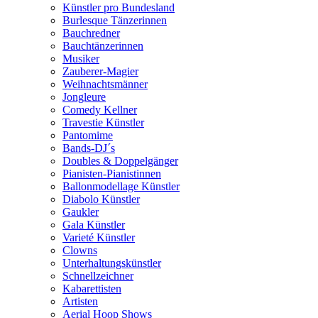
Künstler pro Bundesland
Burlesque Tänzerinnen
Bauchredner
Bauchtänzerinnen
Musiker
Zauberer-Magier
Weihnachtsmänner
Jongleure
Comedy Kellner
Travestie Künstler
Pantomime
Bands-DJ´s
Doubles & Doppelgänger
Pianisten-Pianistinnen
Ballonmodellage Künstler
Diabolo Künstler
Gaukler
Gala Künstler
Varieté Künstler
Clowns
Unterhaltungskünstler
Schnellzeichner
Kabarettisten
Artisten
Aerial Hoop Shows