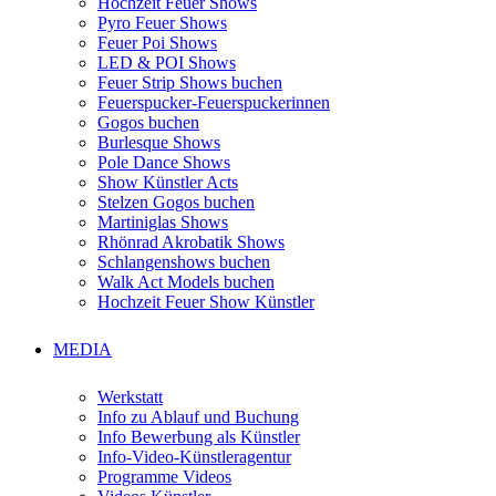
Hochzeit Feuer Shows
Pyro Feuer Shows
Feuer Poi Shows
LED & POI Shows
Feuer Strip Shows buchen
Feuerspucker-Feuerspuckerinnen
Gogos buchen
Burlesque Shows
Pole Dance Shows
Show Künstler Acts
Stelzen Gogos buchen
Martiniglas Shows
Rhönrad Akrobatik Shows
Schlangenshows buchen
Walk Act Models buchen
Hochzeit Feuer Show Künstler
MEDIA
Werkstatt
Info zu Ablauf und Buchung
Info Bewerbung als Künstler
Info-Video-Künstleragentur
Programme Videos