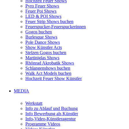
Hochzeit Feuer Shows
Pyro Feuer Shows
Feuer Poi Shows
LED & POI Shows
Feuer Strip Shows buchen
Feuerspucker-Feuerspuckerinnen
Gogos buchen
Burlesque Shows
Pole Dance Shows
Show Künstler Acts
Stelzen Gogos buchen
Martiniglas Shows
Rhönrad Akrobatik Shows
Schlangenshows buchen
Walk Act Models buchen
Hochzeit Feuer Show Künstler
MEDIA
Werkstatt
Info zu Ablauf und Buchung
Info Bewerbung als Künstler
Info-Video-Künstleragentur
Programme Videos