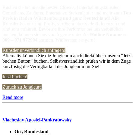
Buchen sie bei uns die besten Clowns, Unterhaltungskünstler,
Comedians, Zauberer, Entertainer, Stelzenläufer und mehr zum
Top
Preis in
Baden-Württemberg und ganz Deutschland
! Alle
Künstler bei uns sind Profis, verfügen über viele Referenzen und
sind sehr erfahren. Bevor sie ihre Performer bei uns verbindlich
buchen, können sie uns vorab gerne unter der
Hotline Nummer:
069 – 971 972904
anrufen. Wir beraten sie gern!
Künstler unverbindlich anfragen!
Alternativ können Sie die Jongleurin auch direkt über unseren “Jetzt
buchen Button” buchen. Selbstverständlich prüfen wir in dem Zuge
kurzfristig die Verfügbarkeit der Jongleurin für Sie!
Jetzt buchen!
Zurück zu Jongleure
Read more
Viacheslav Apostel-Pankratowsky
Ort, Bundesland