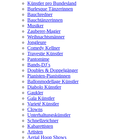
Künstler pro Bundesland
Burlesque Tänzerinnen
Bauchredner
Bauchtänzerinnen
Musiker
Zauberer-Magier
Weihnachtsmänner
Jongleure
Comedy Kellner
Travestie Künstler
Pantomime
Bands-DJ´s
Doubles & Doppelgänger
Pianisten-Pianistinnen
Ballonmodellage Künstler
Diabolo Künstler
Gaukler
Gala Künstler
Varieté Künstler
Clowns
Unterhaltungskünstler
Schnellzeichner
Kabarettisten
Artisten
Aerial Hoop Shows