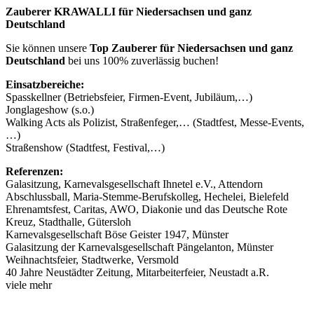
Zauberer KRAWALLI für Niedersachsen und ganz
Deutschland
Sie können unsere
Top Zauberer für Niedersachsen und ganz
Deutschland
bei uns 100% zuverlässig buchen!
Einsatzbereiche:
Spasskellner (Betriebsfeier, Firmen-Event, Jubiläum,…)
Jonglageshow (s.o.)
Walking Acts als Polizist, Straßenfeger,… (Stadtfest, Messe-Events,
…)
Straßenshow (Stadtfest, Festival,…)
Referenzen:
Galasitzung, Karnevalsgesellschaft Ihnetel e.V., Attendorn
Abschlussball, Maria-Stemme-Berufskolleg, Hechelei, Bielefeld
Ehrenamtsfest, Caritas, AWO, Diakonie und das Deutsche Rote
Kreuz, Stadthalle, Gütersloh
Karnevalsgesellschaft Böse Geister 1947, Münster
Galasitzung der Karnevalsgesellschaft Pängelanton, Münster
Weihnachtsfeier, Stadtwerke, Versmold
40 Jahre Neustädter Zeitung, Mitarbeiterfeier, Neustadt a.R.
viele mehr