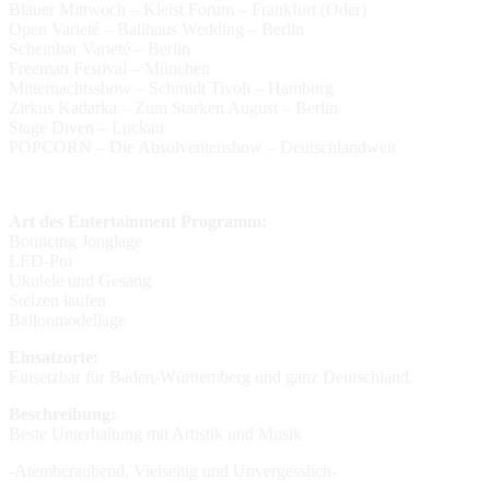
Blauer Mittwoch – Kleist Forum – Frankfurt (Oder)
Open Varieté – Ballhaus Wedding – Berlin
Scheinbar Varieté – Berlin
Freeman Festival – München
Mitternachtsshow – Schmidt Tivoli – Hamburg
Zirkus Kadarka – Zum Starken August – Berlin
Stage Diven – Luckau
POPCORN – Die Absolventenshow – Deutschlandweit
Art des Entertainment Programm:
Bouncing Jonglage
LED-Poi
Ukulele und Gesang
Stelzen laufen
Ballonmodellage
Einsatzorte:
Einsetzbar für Baden-Württemberg und ganz Deutschland.
Beschreibung:
Beste Unterhaltung mit Artistik und Musik
-Atemberaubend, Vielseitig und Unvergesslich-