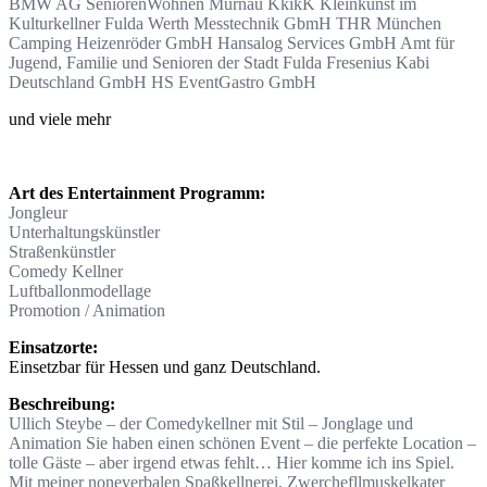
BMW AG SeniorenWohnen Murnau KkikK Kleinkunst im
Kulturkellner Fulda Werth Messtechnik GbmH THR München
Camping Heizenröder GmbH Hansalog Services GmbH Amt für
Jugend, Familie und Senioren der Stadt Fulda Fresenius Kabi
Deutschland GmbH HS EventGastro GmbH
und viele mehr
Art des Entertainment Programm:
Jongleur
Unterhaltungskünstler
Straßenkünstler
Comedy Kellner
Luftballonmodellage
Promotion / Animation
Einsatzorte:
Einsetzbar für Hessen und ganz Deutschland.
Beschreibung:
Ullich Steybe – der Comedykellner mit Stil – Jonglage und
Animation Sie haben einen schönen Event – die perfekte Location –
tolle Gäste – aber irgend etwas fehlt… Hier komme ich ins Spiel.
Mit meiner noneverbalen Spaßkellnerei, Zwerchefllmuskelkater