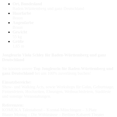
Ort, Bundesland
Baden-Württemberg und ganz Deutschland
Haarfarbe
Braun
Augenfarbe
Braun
Gewicht
55 kg
Größe
1,65 m
Jongleurin Viola Schley für Baden-Württemberg und ganz
Deutschland
Sie können unsere
Top Jongleurin für Baden-Württemberg und
ganz Deutschland
bei uns 100% zuverlässig buchen!
Einsatzbereiche:
Show- und Walking Acts, sowie Workshops für Galas, Geburtstage,
Firmenfeiern, Hochzeiten, Ehrungen, Weihnachtsfeiern, Stadtfeste
und sonstige Veranstaltungen.
Referenzen:
KOMÜKA Talentabend – Korntal-Münchingen – 3.Platz
Blauer Montag – Die Wühlmäuse – Berliner Kabarett Theater