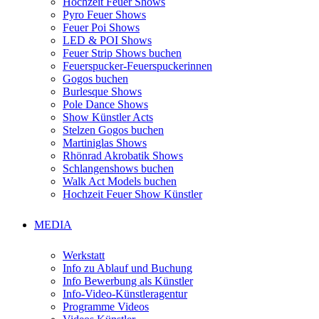
Hochzeit Feuer Shows
Pyro Feuer Shows
Feuer Poi Shows
LED & POI Shows
Feuer Strip Shows buchen
Feuerspucker-Feuerspuckerinnen
Gogos buchen
Burlesque Shows
Pole Dance Shows
Show Künstler Acts
Stelzen Gogos buchen
Martiniglas Shows
Rhönrad Akrobatik Shows
Schlangenshows buchen
Walk Act Models buchen
Hochzeit Feuer Show Künstler
MEDIA
Werkstatt
Info zu Ablauf und Buchung
Info Bewerbung als Künstler
Info-Video-Künstleragentur
Programme Videos