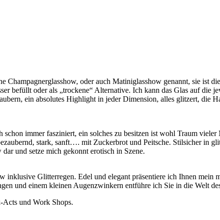
meine Champagnerglasshow, oder auch Matiniglasshow genannt, sie ist die
er befüllt oder als „trockene“ Alternative. Ich kann das Glas auf die
rn, ein absolutes Highlight in jeder Dimension, alles glitzert, die H
schon immer fasziniert, ein solches zu besitzen ist wohl Traum vieler
zaubernd, stark, sanft…. mit Zuckerbrot und Peitsche. Stilsicher in gl
dar und setze mich gekonnt erotisch in Szene.
w inklusive Glitterregen. Edel und elegant präsentiere ich Ihnen mein 
ngen und einem kleinen Augenzwinkern entführe ich Sie in die Welt des
k-Acts und Work Shops.