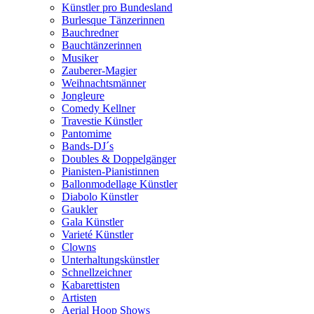
Künstler pro Bundesland
Burlesque Tänzerinnen
Bauchredner
Bauchtänzerinnen
Musiker
Zauberer-Magier
Weihnachtsmänner
Jongleure
Comedy Kellner
Travestie Künstler
Pantomime
Bands-DJ´s
Doubles & Doppelgänger
Pianisten-Pianistinnen
Ballonmodellage Künstler
Diabolo Künstler
Gaukler
Gala Künstler
Varieté Künstler
Clowns
Unterhaltungskünstler
Schnellzeichner
Kabarettisten
Artisten
Aerial Hoop Shows