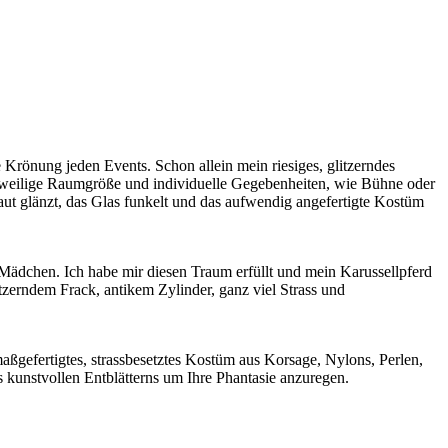
 Krönung jeden Events. Schon allein mein riesiges, glitzerndes
 jeweilige Raumgröße und individuelle Gegebenheiten, wie Bühne oder
aut glänzt, das Glas funkelt und das aufwendig angefertigte Kostüm
 Mädchen. Ich habe mir diesen Traum erfüllt und mein Karussellpferd
itzerndem Frack, antikem Zylinder, ganz viel Strass und
maßgefertigtes, strassbesetztes Kostüm aus Korsage, Nylons, Perlen,
 kunstvollen Entblätterns um Ihre Phantasie anzuregen.