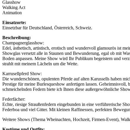
Glasshow
Walking Act
Animation
Einsatzorte:
Einsetzbar für Deutschland, Österreich, Schweiz.
Beschreibung:
Champagnerglasshow:
Edel, ästhetisch, artistisch, erotisch und wundervoll glamourös ist 
Showglas versetzt alle in Staunen und Bewunderung, egal ob mit Wass
Boden anpassen. Meine Show wird Ihr Publikum begeistern und verzaube
strahlt mit meinem Lächeln um die Wette.
Karrusellpferd Show:
Die wunderschönen, opulenten Pferde auf alten Karussells haben mich 
Prestige für meine Burlesqueshow anfertigen lassen. Geheimnisvoll, be
schmeichelnden Federn biete ich Ihnen diese außergewöhnliche Show 
Federfächer:
Echte, riesige Straußenfedern eingebunden in eine verführerische Sho
Federboa und viel Gitter. Mit kleinen Raffinessen, perfekten Bewegu
Weitere Shows (Thema Wheinachten, Hochzeit, Firmen-Event), Wal
Kostüme und Outfits: