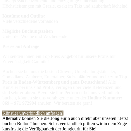
unvergessliche Momente und einzigartige Unterhaltung,
Höchstleistungen mit Grazie, exakt im Takt und zauberhaft lächelnd.
Kostüme und Outfits:
Viele verschiedene vorhanden
Mögliche Buchungszeiten
Unter der Woche und Wochenende
Preise auf Anfrage
Wir senden ihnen ein Top Preis Angebot für unsere Profis mit
Zuverlässigkeit Garantie!
Buchen sie bei uns die besten Clowns, Unterhaltungskünstler,
Comedians, Zauberer, Entertainer, Stelzenläufer und mehr zum
Top
Preis in
Baden-Württemberg und ganz Deutschland
! Alle
Künstler bei uns sind Profis, verfügen über viele Referenzen und
sind sehr erfahren. Bevor sie ihre Performer bei uns verbindlich
buchen, können sie uns vorab gerne unter der
Hotline Nummer:
069 – 971 972904
anrufen. Wir beraten sie gern!
Künstler unverbindlich anfragen!
Alternativ können Sie die Jongleurin auch direkt über unseren “Jetzt
buchen Button” buchen. Selbstverständlich prüfen wir in dem Zuge
kurzfristig die Verfügbarkeit der Jongleurin für Sie!