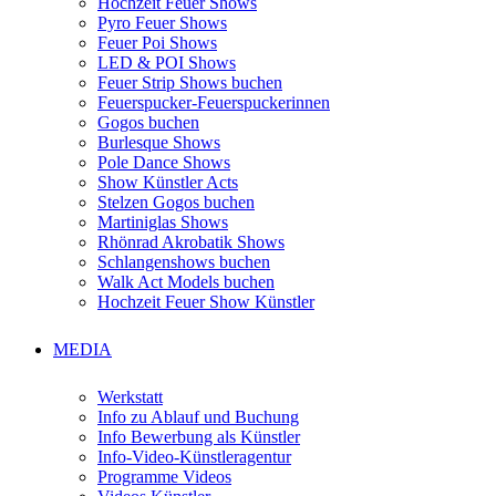
Hochzeit Feuer Shows
Pyro Feuer Shows
Feuer Poi Shows
LED & POI Shows
Feuer Strip Shows buchen
Feuerspucker-Feuerspuckerinnen
Gogos buchen
Burlesque Shows
Pole Dance Shows
Show Künstler Acts
Stelzen Gogos buchen
Martiniglas Shows
Rhönrad Akrobatik Shows
Schlangenshows buchen
Walk Act Models buchen
Hochzeit Feuer Show Künstler
MEDIA
Werkstatt
Info zu Ablauf und Buchung
Info Bewerbung als Künstler
Info-Video-Künstleragentur
Programme Videos