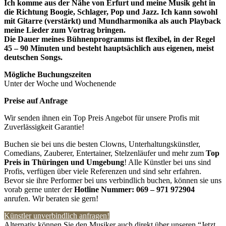
Ich komme aus der Nähe von Erfurt und meine Musik geht in
die Richtung Boogie, Schlager, Pop und Jazz. Ich kann sowohl
mit Gitarre (verstärkt) und Mundharmonika als auch Playback
meine Lieder zum Vortrag bringen.
Die Dauer meines Bühnenprogramms ist flexibel, in der Regel
45 – 90 Minuten und besteht hauptsächlich aus eigenen, meist
deutschen Songs.
Mögliche Buchungszeiten
Unter der Woche und Wochenende
Preise auf Anfrage
Wir senden ihnen ein Top Preis Angebot für unsere Profis mit
Zuverlässigkeit Garantie!
Buchen sie bei uns die besten Clowns, Unterhaltungskünstler,
Comedians, Zauberer, Entertainer, Stelzenläufer und mehr zum
Top
Preis in
Thüringen und Umgebung
! Alle Künstler bei uns sind
Profis, verfügen über viele Referenzen und sind sehr erfahren.
Bevor sie ihre Performer bei uns verbindlich buchen, können sie uns
vorab gerne unter der
Hotline Nummer:
069 – 971 972904
anrufen. Wir beraten sie gern!
Künstler unverbindlich anfragen!
Alternativ können Sie den Musiker auch direkt über unseren “Jetzt