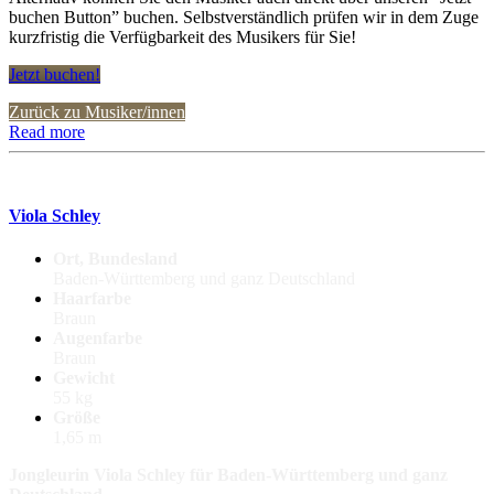
buchen Button” buchen. Selbstverständlich prüfen wir in dem Zuge
kurzfristig die Verfügbarkeit des Musikers für Sie!
Jetzt buchen!
Zurück zu Musiker/innen
Read more
Viola Schley
Ort, Bundesland
Baden-Württemberg und ganz Deutschland
Haarfarbe
Braun
Augenfarbe
Braun
Gewicht
55 kg
Größe
1,65 m
Jongleurin Viola Schley für Baden-Württemberg und ganz