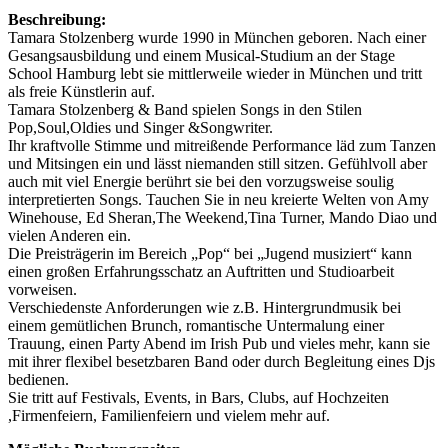
Beschreibung:
Tamara Stolzenberg wurde 1990 in München geboren. Nach einer
Gesangsausbildung und einem Musical-Studium an der Stage
School Hamburg lebt sie mittlerweile wieder in München und tritt
als freie Künstlerin auf.
Tamara Stolzenberg & Band spielen Songs in den Stilen
Pop,Soul,Oldies und Singer &Songwriter.
Ihr kraftvolle Stimme und mitreißende Performance läd zum Tanzen
und Mitsingen ein und lässt niemanden still sitzen. Gefühlvoll aber
auch mit viel Energie berührt sie bei den vorzugsweise soulig
interpretierten Songs. Tauchen Sie in neu kreierte Welten von Amy
Winehouse, Ed Sheran,The Weekend,Tina Turner, Mando Diao und
vielen Anderen ein.
Die Preisträgerin im Bereich „Pop“ bei „Jugend musiziert“ kann
einen großen Erfahrungsschatz an Auftritten und Studioarbeit
vorweisen.
Verschiedenste Anforderungen wie z.B. Hintergrundmusik bei
einem gemütlichen Brunch, romantische Untermalung einer
Trauung, einen Party Abend im Irish Pub und vieles mehr, kann sie
mit ihrer flexibel besetzbaren Band oder durch Begleitung eines Djs
bedienen.
Sie tritt auf Festivals, Events, in Bars, Clubs, auf Hochzeiten
,Firmenfeiern, Familienfeiern und vielem mehr auf.