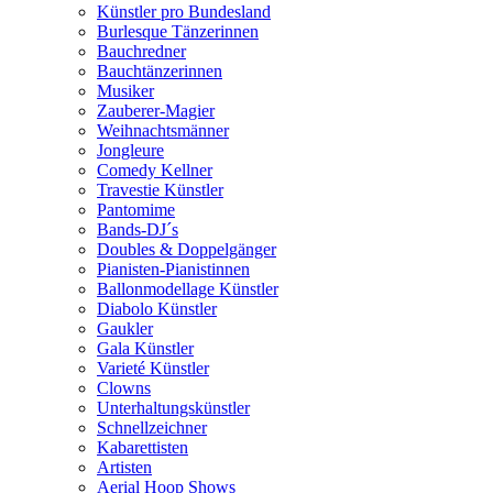
Künstler pro Bundesland
Burlesque Tänzerinnen
Bauchredner
Bauchtänzerinnen
Musiker
Zauberer-Magier
Weihnachtsmänner
Jongleure
Comedy Kellner
Travestie Künstler
Pantomime
Bands-DJ´s
Doubles & Doppelgänger
Pianisten-Pianistinnen
Ballonmodellage Künstler
Diabolo Künstler
Gaukler
Gala Künstler
Varieté Künstler
Clowns
Unterhaltungskünstler
Schnellzeichner
Kabarettisten
Artisten
Aerial Hoop Shows