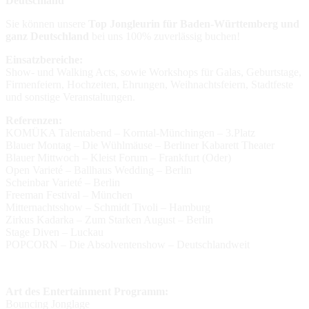
Deutschland
Sie können unsere
Top Jongleurin für Baden-Württemberg und
ganz Deutschland
bei uns 100% zuverlässig buchen!
Einsatzbereiche:
Show- und Walking Acts, sowie Workshops für Galas, Geburtstage,
Firmenfeiern, Hochzeiten, Ehrungen, Weihnachtsfeiern, Stadtfeste
und sonstige Veranstaltungen.
Referenzen:
KOMÜKA Talentabend – Korntal-Münchingen – 3.Platz
Blauer Montag – Die Wühlmäuse – Berliner Kabarett Theater
Blauer Mittwoch – Kleist Forum – Frankfurt (Oder)
Open Varieté – Ballhaus Wedding – Berlin
Scheinbar Varieté – Berlin
Freeman Festival – München
Mitternachtsshow – Schmidt Tivoli – Hamburg
Zirkus Kadarka – Zum Starken August – Berlin
Stage Diven – Luckau
POPCORN – Die Absolventenshow – Deutschlandweit
Art des Entertainment Programm:
Bouncing Jonglage