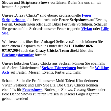
Shows
und
Striptease Shows
vorführen. Rufen Sie uns an, wir
beraten Sie gerne!
Unsere „Crazy Chicks“ sind ebenso professionelle
Feuer
Stripperinnen
, die beeindruckende
Feuer Stripshows
auf Events,
Festen, Geburtstagen oder auch Biker Festivals vorführen. Schauen
Sie gerne auf die Sedcards unserer Feuerstripperin
Vivian
oder
Lilly
Sue
.
Wir freuen uns über Ihre Anfrage! Selbstverständlich können Sie
nach einem Gespräch mit uns unter der 24 H
Hotline 069-
971972904
auch das
Crazy Chicks Team
direkt über das
Buchungsformular
buchen.
Unsere hübschen Crazy Chicks aus Sachsen können Sie ebenfalls
als Stelzen Läuferinnen /
Stelzen Tänzerinnen
buchen für
Walking
Acts
auf Festen, Messen, Events, Partys und mehr.
Schauen Sie in die Profile unserer Multi Talent Künstlerinnen
Vivian Peakock und Lilly Sue Liz. Die Crazy Chicks können
ebenfalls für
Feuershows
, Burlesque Shows, Gesang Shows oder
Pole Dance Shows zu fairen Preisen in unserer Gogo Agentur
gebucht werden!