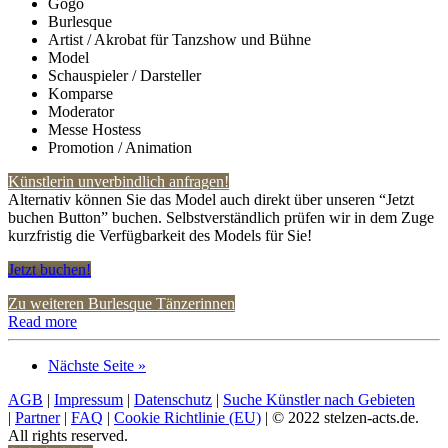
Gogo
Burlesque
Artist / Akrobat für Tanzshow und Bühne
Model
Schauspieler / Darsteller
Komparse
Moderator
Messe Hostess
Promotion / Animation
Künstlerin unverbindlich anfragen!
Alternativ können Sie das Model auch direkt über unseren “Jetzt
buchen Button” buchen. Selbstverständlich prüfen wir in dem Zuge
kurzfristig die Verfügbarkeit des Models für Sie!
Jetzt buchen!
Zu weiteren Burlesque Tänzerinnen
Read more
Nächste Seite »
AGB
|
Impressum
|
Datenschutz
|
Suche Künstler nach Gebieten
|
Partner
|
FAQ
|
Cookie Richtlinie (EU)
| © 2022 stelzen-acts.de.
All rights reserved.