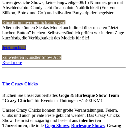
Unvergessliche Shows, keine langweilige 08/15 Nummer, gern mit
Abschiedsfoto. Candy steht für absolute Natürlichkeit (Frei von
Silikon, Botox und Co.) und stilvollen Partystrip der begeistert.
Künstlerin unverbindlich anfragen!
Alternativ können Sie das Model auch direkt über unseren “Jetzt
buchen Button” buchen. Selbstverständlich prüfen wir in dem Zuge
kurzfristig die Verfügbarkeit des Models für Sie!
Jetzt buchen!
Zu weiteren Künstler Show Acts
Read more
The Crazy Chicks
Buchen Sie unser zauberhaftes
Gogo & Burlesque Show Team
“Crazy Chicks”
für Events in Thüringen +/- 400 KM!
Unsere Crazy Chicks können für große Veranstaltungen, Feiern,
Clubs und auch private Feste gebucht werden. Das Crazy Chicks
Show Team ist einzigartig und besteht aus
talentierten
Tänzerinnen
, die tolle
Gogo Shows
,
Burlesque Shows
,
Gesang