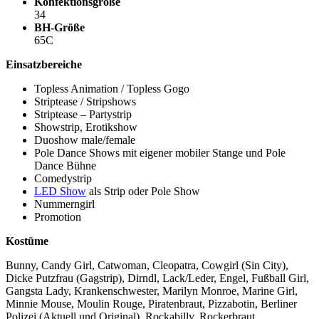
Konfektionsgröße
34
BH-Größe
65C
Einsatzbereiche
Topless Animation / Topless Gogo
Striptease / Stripshows
Striptease – Partystrip
Showstrip, Erotikshow
Duoshow male/female
Pole Dance Shows mit eigener mobiler Stange und Pole
Dance Bühne
Comedystrip
LED Show
als Strip oder Pole Show
Nummerngirl
Promotion
Kostüme
Bunny, Candy Girl, Catwoman, Cleopatra, Cowgirl (Sin City),
Dicke Putzfrau (Gagstrip), Dirndl, Lack/Leder, Engel, Fußball Girl,
Gangsta Lady, Krankenschwester, Marilyn Monroe, Marine Girl,
Minnie Mouse, Moulin Rouge, Piratenbraut, Pizzabotin, Berliner
Polizei (Aktuell und Original), Rockabilly, Rockerbraut,