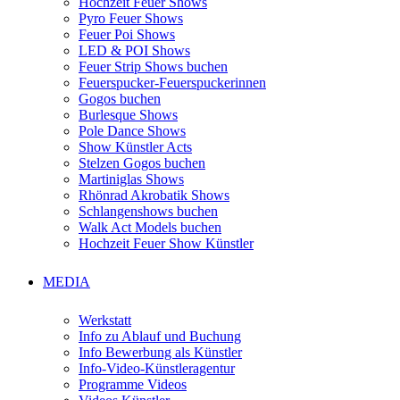
Hochzeit Feuer Shows
Pyro Feuer Shows
Feuer Poi Shows
LED & POI Shows
Feuer Strip Shows buchen
Feuerspucker-Feuerspuckerinnen
Gogos buchen
Burlesque Shows
Pole Dance Shows
Show Künstler Acts
Stelzen Gogos buchen
Martiniglas Shows
Rhönrad Akrobatik Shows
Schlangenshows buchen
Walk Act Models buchen
Hochzeit Feuer Show Künstler
MEDIA
Werkstatt
Info zu Ablauf und Buchung
Info Bewerbung als Künstler
Info-Video-Künstleragentur
Programme Videos