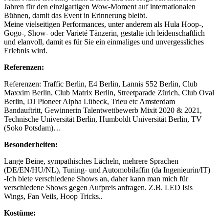
Jahren für den einzigartigen Wow-Moment auf internationalen
Bühnen, damit das Event in Erinnerung bleibt.
Meine vielseitigen Performances, unter anderem als Hula Hoop-,
Gogo-, Show- oder Varieté Tänzerin, gestalte ich leidenschaftlich
und elanvoll, damit es für Sie ein einmaliges und unvergessliches
Erlebnis wird.
Referenzen:
Referenzen: Traffic Berlin, E4 Berlin, Lannis S52 Berlin, Club
Maxxim Berlin, Club Matrix Berlin, Streetparade Zürich, Club Oval
Berlin, DJ Pioneer Alpha Lübeck, Trieu etc Amsterdam
Bandauftritt, Gewinnerin Talentwettbewerb Mixit 2020 & 2021,
Technische Universität Berlin, Humboldt Universität Berlin, TV
(Soko Potsdam)…
Besonderheiten:
Lange Beine, sympathisches Lächeln, mehrere Sprachen
(DE/EN/HU/NL), Tuning- und Automobilaffin (da Ingenieurin/IT)
-Ich biete verschiedene Shows an, daher kann man mich für
verschiedene Shows gegen Aufpreis anfragen. Z.B. LED Isis
Wings, Fan Veils, Hoop Tricks..
Kostüme: