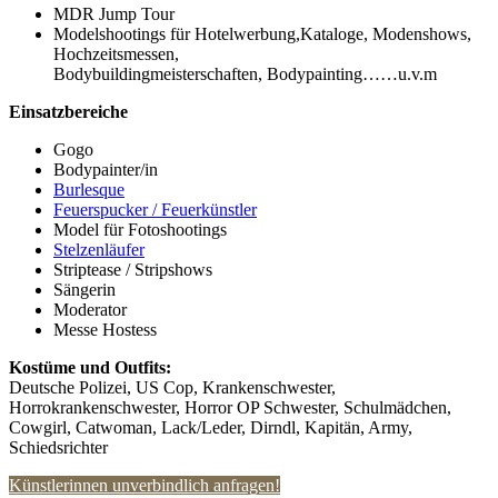
MDR Jump Tour
Modelshootings für Hotelwerbung,Kataloge, Modenshows,
Hochzeitsmessen,
Bodybuildingmeisterschaften, Bodypainting……u.v.m
Einsatzbereiche
Gogo
Bodypainter/in
Burlesque
Feuerspucker / Feuerkünstler
Model für Fotoshootings
Stelzenläufer
Striptease / Stripshows
Sängerin
Moderator
Messe Hostess
Kostüme und Outfits:
Deutsche Polizei, US Cop, Krankenschwester,
Horrokrankenschwester, Horror OP Schwester, Schulmädchen,
Cowgirl, Catwoman, Lack/Leder, Dirndl, Kapitän, Army,
Schiedsrichter
Künstlerinnen unverbindlich anfragen!