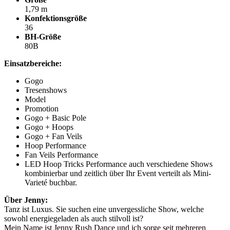
1,79 m
Konfektionsgröße
36
BH-Größe
80B
Einsatzbereiche:
Gogo
Tresenshows
Model
Promotion
Gogo + Basic Pole
Gogo + Hoops
Gogo + Fan Veils
Hoop Performance
Fan Veils Performance
LED Hoop Tricks Performance auch verschiedene Shows
kombinierbar und zeitlich über Ihr Event verteilt als Mini-
Varieté buchbar.
Über Jenny:
Tanz ist Luxus. Sie suchen eine unvergessliche Show, welche
sowohl energiegeladen als auch stilvoll ist?
Mein Name ist Jenny Rush Dance und ich sorge seit mehreren