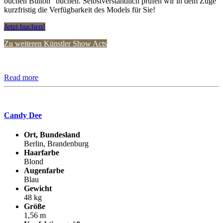
buchen Button” buchen. Selbstverständlich prüfen wir in dem Zuge
kurzfristig die Verfügbarkeit des Models für Sie!
Jetzt buchen!
Zu weiteren Künstler Show Acts
Read more
Candy Dee
Ort, Bundesland
Berlin, Brandenburg
Haarfarbe
Blond
Augenfarbe
Blau
Gewicht
48 kg
Größe
1,56 m