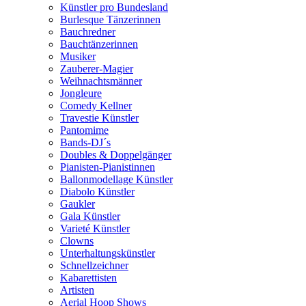
Künstler pro Bundesland
Burlesque Tänzerinnen
Bauchredner
Bauchtänzerinnen
Musiker
Zauberer-Magier
Weihnachtsmänner
Jongleure
Comedy Kellner
Travestie Künstler
Pantomime
Bands-DJ´s
Doubles & Doppelgänger
Pianisten-Pianistinnen
Ballonmodellage Künstler
Diabolo Künstler
Gaukler
Gala Künstler
Varieté Künstler
Clowns
Unterhaltungskünstler
Schnellzeichner
Kabarettisten
Artisten
Aerial Hoop Shows