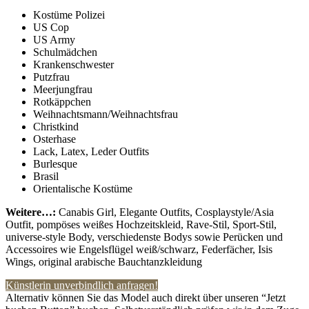
Kostüme Polizei
US Cop
US Army
Schulmädchen
Krankenschwester
Putzfrau
Meerjungfrau
Rotkäppchen
Weihnachtsmann/Weihnachtsfrau
Christkind
Osterhase
Lack, Latex, Leder Outfits
Burlesque
Brasil
Orientalische Kostüme
Weitere…:
Canabis Girl, Elegante Outfits, Cosplaystyle/Asia
Outfit, pompöses weißes Hochzeitskleid, Rave-Stil, Sport-Stil,
universe-style Body, verschiedenste Bodys sowie Perücken und
Accessoires wie Engelsflügel weiß/schwarz, Federfächer, Isis
Wings, original arabische Bauchtanzkleidung
Künstlerin unverbindlich anfragen!
Alternativ können Sie das Model auch direkt über unseren “Jetzt