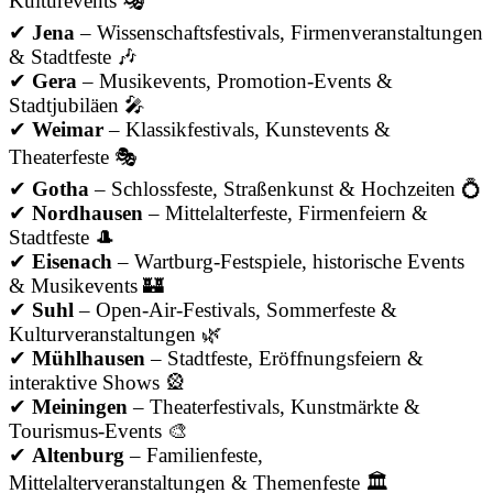
Kulturevents 🎭
✔
Jena
– Wissenschaftsfestivals, Firmenveranstaltungen
& Stadtfeste 🎶
✔
Gera
– Musikevents, Promotion-Events &
Stadtjubiläen 🎤
✔
Weimar
– Klassikfestivals, Kunstevents &
Theaterfeste 🎭
✔
Gotha
– Schlossfeste, Straßenkunst & Hochzeiten 💍
✔
Nordhausen
– Mittelalterfeste, Firmenfeiern &
Stadtfeste 🎩
✔
Eisenach
– Wartburg-Festspiele, historische Events
& Musikevents 🏰
✔
Suhl
– Open-Air-Festivals, Sommerfeste &
Kulturveranstaltungen 🌿
✔
Mühlhausen
– Stadtfeste, Eröffnungsfeiern &
interaktive Shows 🎡
✔
Meiningen
– Theaterfestivals, Kunstmärkte &
Tourismus-Events 🎨
✔
Altenburg
– Familienfeste,
Mittelalterveranstaltungen & Themenfeste 🏛