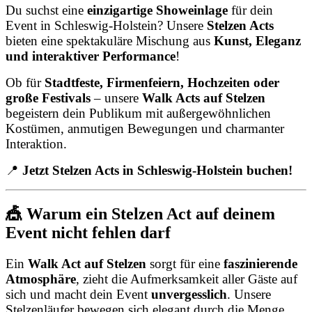
Du suchst eine
einzigartige Showeinlage
für dein
Event in Schleswig-Holstein? Unsere
Stelzen Acts
bieten eine spektakuläre Mischung aus
Kunst, Eleganz
und interaktiver Performance
!
Ob für
Stadtfeste, Firmenfeiern, Hochzeiten oder
große Festivals
– unsere
Walk Acts auf Stelzen
begeistern dein Publikum mit außergewöhnlichen
Kostümen, anmutigen Bewegungen und charmanter
Interaktion.
📍
Jetzt Stelzen Acts in Schleswig-Holstein buchen!
🎪 Warum ein Stelzen Act auf deinem
Event nicht fehlen darf
Ein
Walk Act auf Stelzen
sorgt für eine
faszinierende
Atmosphäre
, zieht die Aufmerksamkeit aller Gäste auf
sich und macht dein Event
unvergesslich
. Unsere
Stelzenläufer bewegen sich elegant durch die Menge,