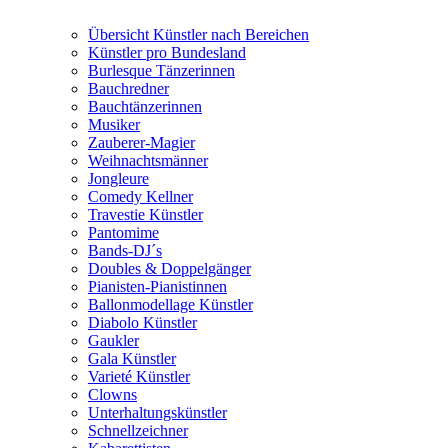
Übersicht Künstler nach Bereichen
Künstler pro Bundesland
Burlesque Tänzerinnen
Bauchredner
Bauchtänzerinnen
Musiker
Zauberer-Magier
Weihnachtsmänner
Jongleure
Comedy Kellner
Travestie Künstler
Pantomime
Bands-DJ´s
Doubles & Doppelgänger
Pianisten-Pianistinnen
Ballonmodellage Künstler
Diabolo Künstler
Gaukler
Gala Künstler
Varieté Künstler
Clowns
Unterhaltungskünstler
Schnellzeichner