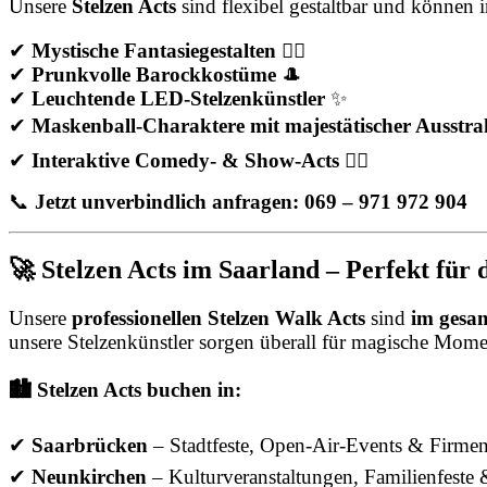
Unsere
Stelzen Acts
sind flexibel gestaltbar und können 
✔
Mystische Fantasiegestalten
🧚‍♀️
✔
Prunkvolle Barockkostüme
🎩
✔
Leuchtende LED-Stelzenkünstler
✨
✔
Maskenball-Charaktere mit majestätischer Ausstr
✔
Interaktive Comedy- & Show-Acts
🤹‍♂️
📞
Jetzt unverbindlich anfragen: 069 – 971 972 904
🚀 Stelzen Acts im Saarland – Perfekt für 
Unsere
professionellen Stelzen Walk Acts
sind
im gesa
unsere Stelzenkünstler sorgen überall für magische Mome
🏙️ Stelzen Acts buchen in:
✔
Saarbrücken
– Stadtfeste, Open-Air-Events & Firme
✔
Neunkirchen
– Kulturveranstaltungen, Familienfeste