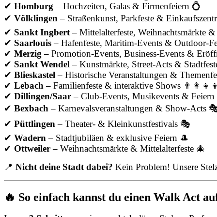
✔
Homburg
– Hochzeiten, Galas & Firmenfeiern 💍
✔
Völklingen
– Straßenkunst, Parkfeste & Einkaufszent
✔
Sankt Ingbert
– Mittelalterfeste, Weihnachtsmärkte & 
✔
Saarlouis
– Hafenfeste, Maritim-Events & Outdoor-Fes
✔
Merzig
– Promotion-Events, Business-Events & Eröf
✔
Sankt Wendel
– Kunstmärkte, Street-Acts & Stadtfest
✔
Blieskastel
– Historische Veranstaltungen & Themenfe
✔
Lebach
– Familienfeste & interaktive Shows 👨‍👩‍👧‍
✔
Dillingen/Saar
– Club-Events, Musikevents & Feiern
✔
Bexbach
– Karnevalsveranstaltungen & Show-Acts 
✔
Püttlingen
– Theater- & Kleinkunstfestivals 🎭
✔
Wadern
– Stadtjubiläen & exklusive Feiern 🎩
✔
Ottweiler
– Weihnachtsmärkte & Mittelalterfeste 🎄
📍
Nicht deine Stadt dabei?
Kein Problem! Unsere Stelz
🔥 So einfach kannst du einen Walk Act au