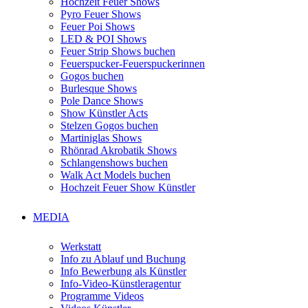
Hochzeit Feuer Shows
Pyro Feuer Shows
Feuer Poi Shows
LED & POI Shows
Feuer Strip Shows buchen
Feuerspucker-Feuerspuckerinnen
Gogos buchen
Burlesque Shows
Pole Dance Shows
Show Künstler Acts
Stelzen Gogos buchen
Martiniglas Shows
Rhönrad Akrobatik Shows
Schlangenshows buchen
Walk Act Models buchen
Hochzeit Feuer Show Künstler
MEDIA
Werkstatt
Info zu Ablauf und Buchung
Info Bewerbung als Künstler
Info-Video-Künstleragentur
Programme Videos