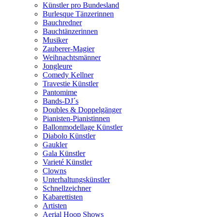
Künstler pro Bundesland
Burlesque Tänzerinnen
Bauchredner
Bauchtänzerinnen
Musiker
Zauberer-Magier
Weihnachtsmänner
Jongleure
Comedy Kellner
Travestie Künstler
Pantomime
Bands-DJ´s
Doubles & Doppelgänger
Pianisten-Pianistinnen
Ballonmodellage Künstler
Diabolo Künstler
Gaukler
Gala Künstler
Varieté Künstler
Clowns
Unterhaltungskünstler
Schnellzeichner
Kabarettisten
Artisten
Aerial Hoop Shows