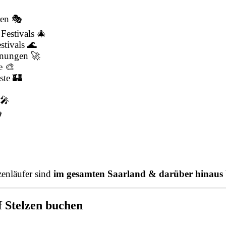
ren 🎭
Festivals 🎄
tivals 🌊
fnungen 🚀
e 🎨
ste 🏰

 🎤

enläufer sind
im gesamten Saarland & darüber hinaus
f Stelzen buchen