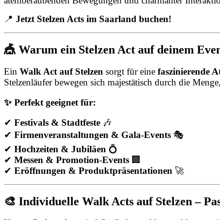
atemberaubenden Bewegungen und charmanter Interakti
📍
Jetzt Stelzen Acts im Saarland buchen!
🎪 Warum ein Stelzen Act auf deinem Event
Ein
Walk Act auf Stelzen
sorgt für eine
faszinierende 
Stelzenläufer bewegen sich majestätisch durch die Meng
✨ Perfekt geeignet für:
✔
Festivals & Stadtfeste
🎶
✔
Firmenveranstaltungen & Gala-Events
🎭
✔
Hochzeiten & Jubiläen
💍
✔
Messen & Promotion-Events
🏢
✔
Eröffnungen & Produktpräsentationen
🚀
🎨 Individuelle Walk Acts auf Stelzen – P