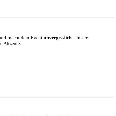
h und macht dein Event
unvergesslich
. Unsere
de Akzente.