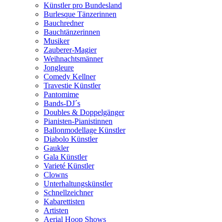
Künstler pro Bundesland
Burlesque Tänzerinnen
Bauchredner
Bauchtänzerinnen
Musiker
Zauberer-Magier
Weihnachtsmänner
Jongleure
Comedy Kellner
Travestie Künstler
Pantomime
Bands-DJ´s
Doubles & Doppelgänger
Pianisten-Pianistinnen
Ballonmodellage Künstler
Diabolo Künstler
Gaukler
Gala Künstler
Varieté Künstler
Clowns
Unterhaltungskünstler
Schnellzeichner
Kabarettisten
Artisten
Aerial Hoop Shows