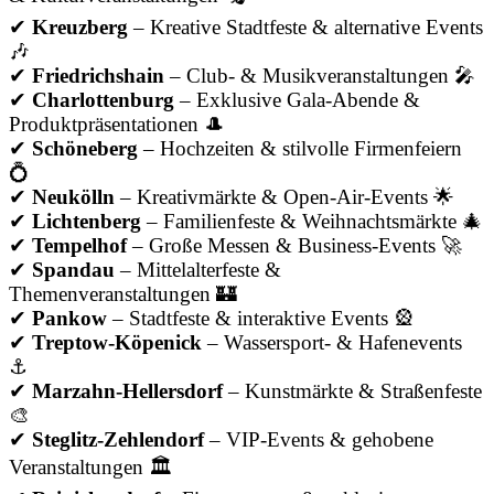
✔
Kreuzberg
– Kreative Stadtfeste & alternative Events
🎶
✔
Friedrichshain
– Club- & Musikveranstaltungen 🎤
✔
Charlottenburg
– Exklusive Gala-Abende &
Produktpräsentationen 🎩
✔
Schöneberg
– Hochzeiten & stilvolle Firmenfeiern
💍
✔
Neukölln
– Kreativmärkte & Open-Air-Events 🌟
✔
Lichtenberg
– Familienfeste & Weihnachtsmärkte 🎄
✔
Tempelhof
– Große Messen & Business-Events 🚀
✔
Spandau
– Mittelalterfeste &
Themenveranstaltungen 🏰
✔
Pankow
– Stadtfeste & interaktive Events 🎡
✔
Treptow-Köpenick
– Wassersport- & Hafenevents
⚓
✔
Marzahn-Hellersdorf
– Kunstmärkte & Straßenfeste
🎨
✔
Steglitz-Zehlendorf
– VIP-Events & gehobene
Veranstaltungen 🏛