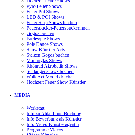
Hochzeit Feuer Shows
Pyro Feuer Shows
Feuer Poi Shows
LED & POI Shows
Feuer Strip Shows buchen
Feuerspucker-Feuerspuckerinnen
Gogos buchen
Burlesque Shows
Pole Dance Shows
Show Künstler Acts
Stelzen Gogos buchen
Martiniglas Shows
Rhönrad Akrobatik Shows
Schlangenshows buchen
Walk Act Models buchen
Hochzeit Feuer Show Künstler
MEDIA
Werkstatt
Info zu Ablauf und Buchung
Info Bewerbung als Künstler
Info-Video-Künstleragentur
Programme Videos