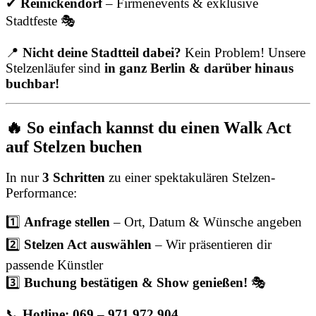
✔
Reinickendorf
– Firmenevents & exklusive
Stadtfeste 🎭
📍
Nicht deine Stadtteil dabei?
Kein Problem! Unsere
Stelzenläufer sind
in ganz Berlin & darüber hinaus
buchbar!
🔥 So einfach kannst du einen Walk Act
auf Stelzen buchen
In nur
3 Schritten
zu einer spektakulären Stelzen-
Performance:
1️⃣
Anfrage stellen
– Ort, Datum & Wünsche angeben
2️⃣
Stelzen Act auswählen
– Wir präsentieren dir
passende Künstler
3️⃣
Buchung bestätigen & Show genießen!
🎭
📞
Hotline: 069 – 971 972 904