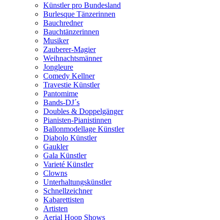
Künstler pro Bundesland
Burlesque Tänzerinnen
Bauchredner
Bauchtänzerinnen
Musiker
Zauberer-Magier
Weihnachtsmänner
Jongleure
Comedy Kellner
Travestie Künstler
Pantomime
Bands-DJ´s
Doubles & Doppelgänger
Pianisten-Pianistinnen
Ballonmodellage Künstler
Diabolo Künstler
Gaukler
Gala Künstler
Varieté Künstler
Clowns
Unterhaltungskünstler
Schnellzeichner
Kabarettisten
Artisten
Aerial Hoop Shows