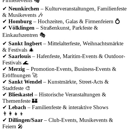
Firmenevents 🎭
✔
Neunkirchen
– Kulturveranstaltungen, Familienfeste
& Musikevents 🎶
✔
Homburg
– Hochzeiten, Galas & Firmenfeiern 💍
✔
Völklingen
– Straßenkunst, Parkfeste &
Einkaufszentren 🎭
✔
Sankt Ingbert
– Mittelalterfeste, Weihnachtsmärkte
& Festivals 🎄
✔
Saarlouis
– Hafenfeste, Maritim-Events & Outdoor-
Festivals 🌊
✔
Merzig
– Promotion-Events, Business-Events &
Eröffnungen 🚀
✔
Sankt Wendel
– Kunstmärkte, Street-Acts &
Stadtfeste 🎨
✔
Blieskastel
– Historische Veranstaltungen &
Themenfeste 🏰
✔
Lebach
– Familienfeste & interaktive Shows
👨‍👩‍👧‍👦
✔
Dillingen/Saar
– Club-Events, Musikevents &
Feiern 🎤