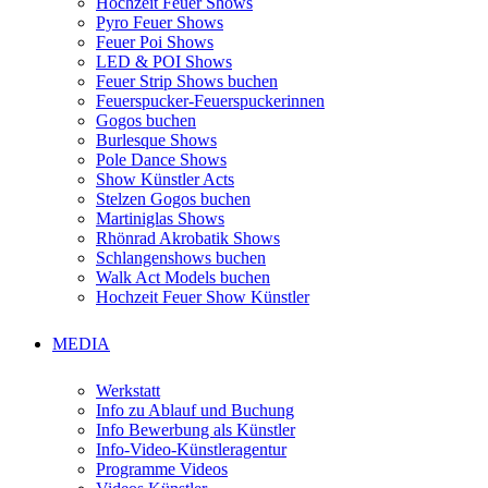
Hochzeit Feuer Shows
Pyro Feuer Shows
Feuer Poi Shows
LED & POI Shows
Feuer Strip Shows buchen
Feuerspucker-Feuerspuckerinnen
Gogos buchen
Burlesque Shows
Pole Dance Shows
Show Künstler Acts
Stelzen Gogos buchen
Martiniglas Shows
Rhönrad Akrobatik Shows
Schlangenshows buchen
Walk Act Models buchen
Hochzeit Feuer Show Künstler
MEDIA
Werkstatt
Info zu Ablauf und Buchung
Info Bewerbung als Künstler
Info-Video-Künstleragentur
Programme Videos