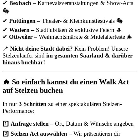
✔
Bexbach
– Karnevalsveranstaltungen & Show-Acts
🎭
✔
Püttlingen
– Theater- & Kleinkunstfestivals 🎭
✔
Wadern
– Stadtjubiläen & exklusive Feiern 🎩
✔
Ottweiler
– Weihnachtsmärkte & Mittelalterfeste 🎄
📍
Nicht deine Stadt dabei?
Kein Problem! Unsere
Stelzenläufer sind
im gesamten Saarland & darüber
hinaus buchbar!
🔥 So einfach kannst du einen Walk Act
auf Stelzen buchen
In nur
3 Schritten
zu einer spektakulären Stelzen-
Performance:
1️⃣
Anfrage stellen
– Ort, Datum & Wünsche angeben
2️⃣
Stelzen Act auswählen
– Wir präsentieren dir