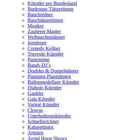
Künstler pro Bundesland
Burlesque Tänzerinnen
Bauchredner
Bauchtänzerinnen
Musiker
Zauberer-Magier
Weihnachtsmänner
Jongleure
Comedy Kellner
Travestie Künstler
Pantomime
Bands-DJ´s
Doubles & Doppelgänger
Pianisten-Pianistinnen
Ballonmodellage Künstler
Diabolo Künstler
Gaukler
Gala Künstler
Varieté Künstler
Clowns
Unterhaltungskünstler
Schnellzeichner
Kabarettisten
Artisten
Aerial Hoop Shows