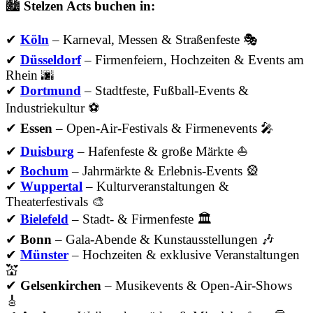
🏙️
Stelzen Acts buchen in:
✔
Köln
– Karneval, Messen & Straßenfeste 🎭
✔
Düsseldorf
– Firmenfeiern, Hochzeiten & Events am
Rhein 🌆
✔
Dortmund
– Stadtfeste, Fußball-Events &
Industriekultur ⚽
✔
Essen
– Open-Air-Festivals & Firmenevents 🎤
✔
Duisburg
– Hafenfeste & große Märkte ⛵
✔
Bochum
– Jahrmärkte & Erlebnis-Events 🎡
✔
Wuppertal
– Kulturveranstaltungen &
Theaterfestivals 🎨
✔
Bielefeld
– Stadt- & Firmenfeste 🏛
✔
Bonn
– Gala-Abende & Kunstausstellungen 🎶
✔
Münster
– Hochzeiten & exklusive Veranstaltungen
💒
✔
Gelsenkirchen
– Musikevents & Open-Air-Shows
🎸