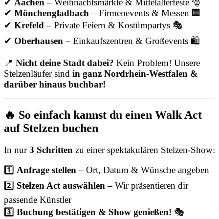
✔
Aachen
– Weihnachtsmärkte & Mittelalterfeste 🎅
✔
Mönchengladbach
– Firmenevents & Messen 🏢
✔
Krefeld
– Private Feiern & Kostümpartys 🎭
✔
Oberhausen
– Einkaufszentren & Großevents 🛍
📍
Nicht deine Stadt dabei?
Kein Problem! Unsere
Stelzenläufer sind
in ganz Nordrhein-Westfalen &
darüber hinaus buchbar!
🔥 So einfach kannst du einen Walk Act
auf Stelzen buchen
In nur
3 Schritten
zu einer spektakulären Stelzen-Show:
1️⃣
Anfrage stellen
– Ort, Datum & Wünsche angeben
2️⃣
Stelzen Act auswählen
– Wir präsentieren dir
passende Künstler
3️⃣
Buchung bestätigen & Show genießen!
🎭