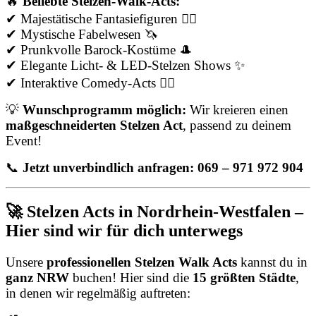
🔥
Beliebte Stelzen-Walk-Acts:
✔ Majestätische Fantasiefiguren 🧚‍♀️
✔ Mystische Fabelwesen 🦄
✔ Prunkvolle Barock-Kostüme 🎩
✔ Elegante Licht- & LED-Stelzen Shows ✨
✔ Interaktive Comedy-Acts 🤹‍♂️
💡
Wunschprogramm möglich:
Wir kreieren einen
maßgeschneiderten Stelzen Act
, passend zu deinem
Event!
📞
Jetzt unverbindlich anfragen: 069 – 971 972 904
🚀 Stelzen Acts in Nordrhein-Westfalen –
Hier sind wir für dich unterwegs
Unsere
professionellen Stelzen Walk Acts
kannst du in
ganz NRW
buchen! Hier sind die
15 größten Städte
,
in denen wir regelmäßig auftreten: