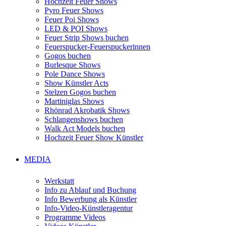
Hochzeit Feuer Shows
Pyro Feuer Shows
Feuer Poi Shows
LED & POI Shows
Feuer Strip Shows buchen
Feuerspucker-Feuerspuckerinnen
Gogos buchen
Burlesque Shows
Pole Dance Shows
Show Künstler Acts
Stelzen Gogos buchen
Martiniglas Shows
Rhönrad Akrobatik Shows
Schlangenshows buchen
Walk Act Models buchen
Hochzeit Feuer Show Künstler
MEDIA
Werkstatt
Info zu Ablauf und Buchung
Info Bewerbung als Künstler
Info-Video-Künstleragentur
Programme Videos