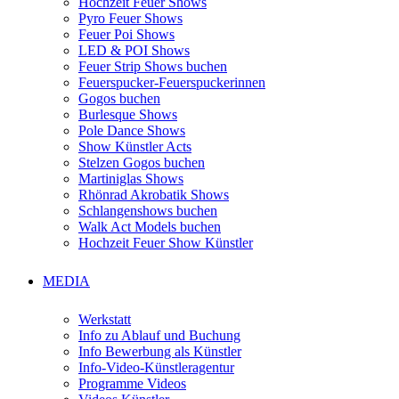
Hochzeit Feuer Shows
Pyro Feuer Shows
Feuer Poi Shows
LED & POI Shows
Feuer Strip Shows buchen
Feuerspucker-Feuerspuckerinnen
Gogos buchen
Burlesque Shows
Pole Dance Shows
Show Künstler Acts
Stelzen Gogos buchen
Martiniglas Shows
Rhönrad Akrobatik Shows
Schlangenshows buchen
Walk Act Models buchen
Hochzeit Feuer Show Künstler
MEDIA
Werkstatt
Info zu Ablauf und Buchung
Info Bewerbung als Künstler
Info-Video-Künstleragentur
Programme Videos