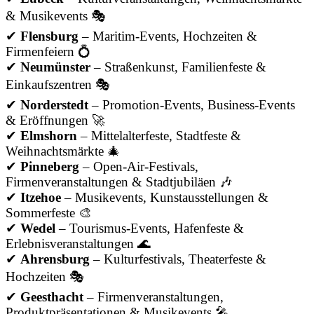
& Musikevents 🎭
✔
Flensburg
– Maritim-Events, Hochzeiten &
Firmenfeiern 💍
✔
Neumünster
– Straßenkunst, Familienfeste &
Einkaufszentren 🎭
✔
Norderstedt
– Promotion-Events, Business-Events
& Eröffnungen 🚀
✔
Elmshorn
– Mittelalterfeste, Stadtfeste &
Weihnachtsmärkte 🎄
✔
Pinneberg
– Open-Air-Festivals,
Firmenveranstaltungen & Stadtjubiläen 🎶
✔
Itzehoe
– Musikevents, Kunstausstellungen &
Sommerfeste 🎨
✔
Wedel
– Tourismus-Events, Hafenfeste &
Erlebnisveranstaltungen 🌊
✔
Ahrensburg
– Kulturfestivals, Theaterfeste &
Hochzeiten 🎭
✔
Geesthacht
– Firmenveranstaltungen,
Produktpräsentationen & Musikevents 🎤