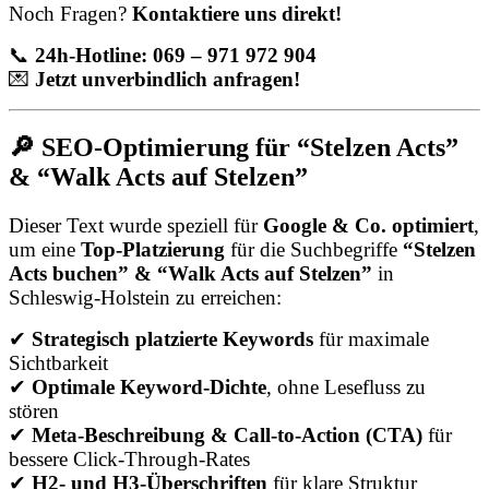
Noch Fragen?
Kontaktiere uns direkt!
📞
24h-Hotline: 069 – 971 972 904
💌
Jetzt unverbindlich anfragen!
🔎 SEO-Optimierung für “Stelzen Acts”
& “Walk Acts auf Stelzen”
Dieser Text wurde speziell für
Google & Co. optimiert
,
um eine
Top-Platzierung
für die Suchbegriffe
“Stelzen
Acts buchen” & “Walk Acts auf Stelzen”
in
Schleswig-Holstein zu erreichen:
✔
Strategisch platzierte Keywords
für maximale
Sichtbarkeit
✔
Optimale Keyword-Dichte
, ohne Lesefluss zu
stören
✔
Meta-Beschreibung & Call-to-Action (CTA)
für
bessere Click-Through-Rates
✔
H2- und H3-Überschriften
für klare Struktur