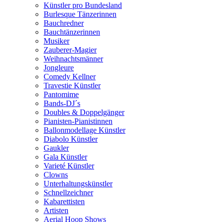
Künstler pro Bundesland
Burlesque Tänzerinnen
Bauchredner
Bauchtänzerinnen
Musiker
Zauberer-Magier
Weihnachtsmänner
Jongleure
Comedy Kellner
Travestie Künstler
Pantomime
Bands-DJ´s
Doubles & Doppelgänger
Pianisten-Pianistinnen
Ballonmodellage Künstler
Diabolo Künstler
Gaukler
Gala Künstler
Varieté Künstler
Clowns
Unterhaltungskünstler
Schnellzeichner
Kabarettisten
Artisten
Aerial Hoop Shows