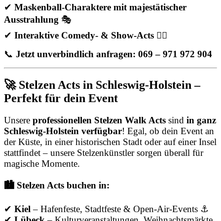
✔
Maskenball-Charaktere mit majestätischer
Ausstrahlung
🎭
✔
Interaktive Comedy- & Show-Acts
🤹‍♂️
📞
Jetzt unverbindlich anfragen: 069 – 971 972 904
🚀 Stelzen Acts in Schleswig-Holstein –
Perfekt für dein Event
Unsere
professionellen Stelzen Walk Acts
sind
in ganz
Schleswig-Holstein verfügbar
! Egal, ob dein Event an
der Küste, in einer historischen Stadt oder auf einer Insel
stattfindet – unsere Stelzenkünstler sorgen überall für
magische Momente.
🏙️ Stelzen Acts buchen in:
✔
Kiel
– Hafenfeste, Stadtfeste & Open-Air-Events ⚓
✔
Lübeck
– Kulturveranstaltungen, Weihnachtsmärkte