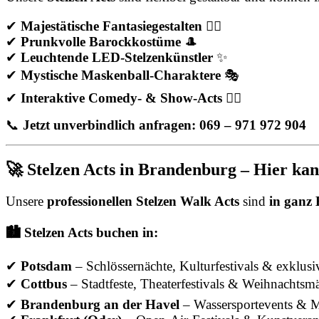
✔
Majestätische Fantasiegestalten
🧚‍♀️
✔
Prunkvolle Barockkostüme
🎩
✔
Leuchtende LED-Stelzenkünstler
✨
✔
Mystische Maskenball-Charaktere
🎭
✔
Interaktive Comedy- & Show-Acts
🤹‍♂️
📞
Jetzt unverbindlich anfragen: 069 – 971 972 904
🚀 Stelzen Acts in Brandenburg – Hier ka
Unsere
professionellen Stelzen Walk Acts
sind
in ganz
🏙️ Stelzen Acts buchen in:
✔
Potsdam
– Schlössernächte, Kulturfestivals & exklusi
✔
Cottbus
– Stadtfeste, Theaterfestivals & Weihnachtsm
✔
Brandenburg an der Havel
– Wassersportevents & Mi