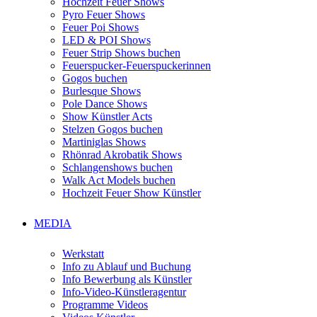
Hochzeit Feuer Shows
Pyro Feuer Shows
Feuer Poi Shows
LED & POI Shows
Feuer Strip Shows buchen
Feuerspucker-Feuerspuckerinnen
Gogos buchen
Burlesque Shows
Pole Dance Shows
Show Künstler Acts
Stelzen Gogos buchen
Martiniglas Shows
Rhönrad Akrobatik Shows
Schlangenshows buchen
Walk Act Models buchen
Hochzeit Feuer Show Künstler
MEDIA
Werkstatt
Info zu Ablauf und Buchung
Info Bewerbung als Künstler
Info-Video-Künstleragentur
Programme Videos