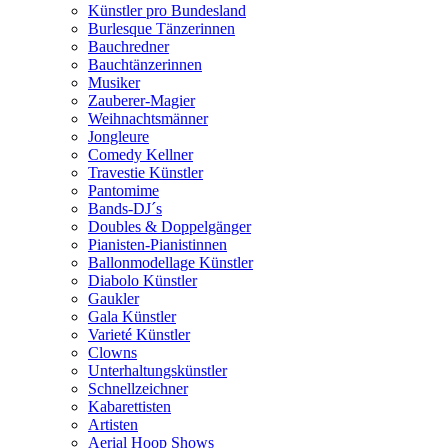
Künstler pro Bundesland
Burlesque Tänzerinnen
Bauchredner
Bauchtänzerinnen
Musiker
Zauberer-Magier
Weihnachtsmänner
Jongleure
Comedy Kellner
Travestie Künstler
Pantomime
Bands-DJ´s
Doubles & Doppelgänger
Pianisten-Pianistinnen
Ballonmodellage Künstler
Diabolo Künstler
Gaukler
Gala Künstler
Varieté Künstler
Clowns
Unterhaltungskünstler
Schnellzeichner
Kabarettisten
Artisten
Aerial Hoop Shows