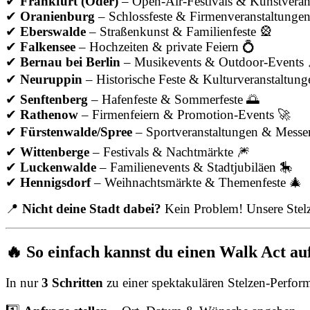
✔
Frankfurt (Oder)
– Open-Air-Festivals & Kunstveran
✔
Oranienburg
– Schlossfeste & Firmenveranstaltunge
✔
Eberswalde
– Straßenkunst & Familienfeste 🎡
✔
Falkensee
– Hochzeiten & private Feiern 💍
✔
Bernau bei Berlin
– Musikevents & Outdoor-Events 
✔
Neuruppin
– Historische Feste & Kulturveranstaltun
✔
Senftenberg
– Hafenfeste & Sommerfeste 🌅
✔
Rathenow
– Firmenfeiern & Promotion-Events 🚀
✔
Fürstenwalde/Spree
– Sportveranstaltungen & Messe
✔
Wittenberge
– Festivals & Nachtmärkte 🎆
✔
Luckenwalde
– Familienevents & Stadtjubiläen 🎠
✔
Hennigsdorf
– Weihnachtsmärkte & Themenfeste 🎄
📍
Nicht deine Stadt dabei?
Kein Problem! Unsere Stelz
🔥 So einfach kannst du einen Walk Act au
In nur
3 Schritten
zu einer spektakulären Stelzen-Perfor