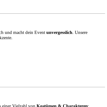
sich und macht dein Event
unvergesslich
. Unsere
kzente.
s einer Vielzahl von
Kostümen & Charakteren
: