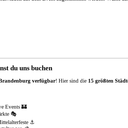
nnst du uns buchen
 Brandenburg verfügbar
! Hier sind die
15 größten Städt
ve Events 🏰
ärkte 🎭
ttelalterfeste ⚓