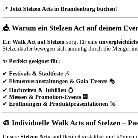
📍
Jetzt Stelzen Acts in Brandenburg buchen!
🎪 Warum ein Stelzen Act auf deinem Event
Ein
Walk Act auf Stelzen
sorgt für eine
unvergleichlic
Stelzenläufer bewegen sich anmutig durch die Menge, in
✨ Perfekt geeignet für:
✔
Festivals & Stadtfeste
🎶
✔
Firmenveranstaltungen & Gala-Events
🎭
✔
Hochzeiten & Jubiläen
💍
✔
Messen & Promotion-Events
🏢
✔
Eröffnungen & Produktpräsentationen
🚀
🎨 Individuelle Walk Acts auf Stelzen – P
Unsere
Stelzen Acts
sind flexibel gestaltbar und können 