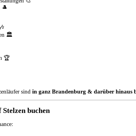
staltungen 🎨
n 🎩
🎶
gen 🏛
n 🏆
enläufer sind
in ganz Brandenburg & darüber hinaus 
f Stelzen buchen
mance: