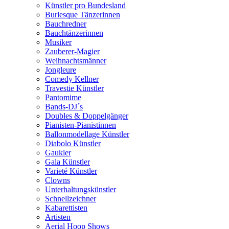
Künstler pro Bundesland
Burlesque Tänzerinnen
Bauchredner
Bauchtänzerinnen
Musiker
Zauberer-Magier
Weihnachtsmänner
Jongleure
Comedy Kellner
Travestie Künstler
Pantomime
Bands-DJ´s
Doubles & Doppelgänger
Pianisten-Pianistinnen
Ballonmodellage Künstler
Diabolo Künstler
Gaukler
Gala Künstler
Varieté Künstler
Clowns
Unterhaltungskünstler
Schnellzeichner
Kabarettisten
Artisten
Aerial Hoop Shows