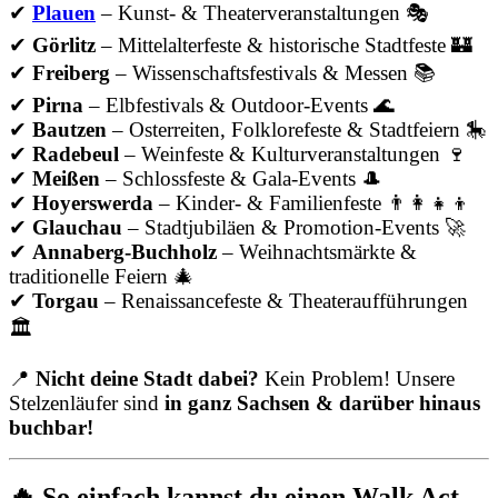
✔
Plauen
– Kunst- & Theaterveranstaltungen 🎭
✔
Görlitz
– Mittelalterfeste & historische Stadtfeste 🏰
✔
Freiberg
– Wissenschaftsfestivals & Messen 📚
✔
Pirna
– Elbfestivals & Outdoor-Events 🌊
✔
Bautzen
– Osterreiten, Folklorefeste & Stadtfeiern 🎠
✔
Radebeul
– Weinfeste & Kulturveranstaltungen 🍷
✔
Meißen
– Schlossfeste & Gala-Events 🎩
✔
Hoyerswerda
– Kinder- & Familienfeste 👨‍👩‍👧‍👦
✔
Glauchau
– Stadtjubiläen & Promotion-Events 🚀
✔
Annaberg-Buchholz
– Weihnachtsmärkte &
traditionelle Feiern 🎄
✔
Torgau
– Renaissancefeste & Theateraufführungen
🏛
📍
Nicht deine Stadt dabei?
Kein Problem! Unsere
Stelzenläufer sind
in ganz Sachsen & darüber hinaus
buchbar!
🔥 So einfach kannst du einen Walk Act