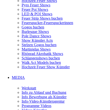
Hochzeit Feuer Shows
Pyro Feuer Shows
Feuer Poi Shows
LED & POI Shows
Feuer Strip Shows buchen
Feuerspucker-Feuerspuckerinnen
Gogos buchen
Burlesque Shows
Pole Dance Shows
Show Künstler Acts
Stelzen Gogos buchen
Martiniglas Shows
Rhönrad Akrobatik Shows
Schlangenshows buchen
Walk Act Models buchen
Hochzeit Feuer Show Künstler
MEDIA
Werkstatt
Info zu Ablauf und Buchung
Info Bewerbung als Künstler
Info-Video-Künstleragentur
Programme Videos