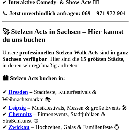
✔
Interaktive Comedy- & Show-Acts
🤹‍♂️
📞
Jetzt unverbindlich anfragen: 069 – 971 972 904
🚀 Stelzen Acts in Sachsen – Hier kannst
du uns buchen
Unsere
professionellen Stelzen Walk Acts
sind
in ganz
Sachsen verfügbar
! Hier sind die
15 größten Städte
,
in denen wir regelmäßig auftreten:
🏙️ Stelzen Acts buchen in:
✔
Dresden
– Stadtfeste, Kulturfestivals &
Weihnachtsmärkte 🎭
✔
Leipzig
– Musikfestivals, Messen & große Events 🎤
✔
Chemnitz
– Firmenevents, Stadtjubiläen &
Straßenkunst 🎨
✔
Zwickau
– Hochzeiten, Galas & Familienfeste 💍