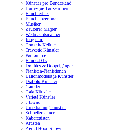
Künstler pro Bundesland
Burlesque Tänzerinnen
Bauchredner
Bauchtänzerinnen
Musiker
Zauberer-Magier
Weihnachtsmänner
Jongleure
Comedy Kellner
Travestie Künstler
Pantomime
Bands-DJ´s
Doubles & Doppelgänger
Pianisten-Pianistinnen
Ballonmodellage Künstler
Diabolo Künstler
Gaukler
Gala Künstler
Varieté Künstler
Clowns
Unterhaltungskünstler
Schnellzeichner
Kabarettisten
Artisten
Aerial Hoop Shows