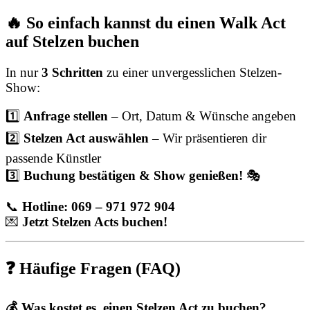
🔥 So einfach kannst du einen Walk Act
auf Stelzen buchen
In nur
3 Schritten
zu einer unvergesslichen Stelzen-
Show:
1️⃣
Anfrage stellen
– Ort, Datum & Wünsche angeben
2️⃣
Stelzen Act auswählen
– Wir präsentieren dir
passende Künstler
3️⃣
Buchung bestätigen & Show genießen!
🎭
📞
Hotline: 069 – 971 972 904
💌
Jetzt Stelzen Acts buchen!
❓ Häufige Fragen (FAQ)
💰 Was kostet es, einen Stelzen Act zu buchen?