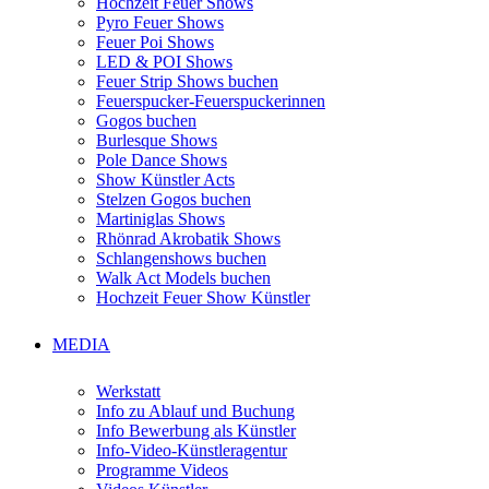
Hochzeit Feuer Shows
Pyro Feuer Shows
Feuer Poi Shows
LED & POI Shows
Feuer Strip Shows buchen
Feuerspucker-Feuerspuckerinnen
Gogos buchen
Burlesque Shows
Pole Dance Shows
Show Künstler Acts
Stelzen Gogos buchen
Martiniglas Shows
Rhönrad Akrobatik Shows
Schlangenshows buchen
Walk Act Models buchen
Hochzeit Feuer Show Künstler
MEDIA
Werkstatt
Info zu Ablauf und Buchung
Info Bewerbung als Künstler
Info-Video-Künstleragentur
Programme Videos