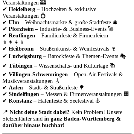
Veranstaltungen 🏰
✔
Heidelberg
– Hochzeiten & exklusive
Veranstaltungen 💍
✔
Ulm
– Weihnachtsmärkte & große Stadtfeste 🎄
✔
Pforzheim
– Industrie- & Business-Events 🚀
✔
Reutlingen
– Familienfeste & Firmenfeiern
👨‍👩‍👧‍👦
✔
Heilbronn
– Straßenkunst- & Weinfestivals 🍷
✔
Ludwigsburg
– Barockfeste & Themen-Events 🎭
✔
Tübingen
– Wissenschafts- und Kulturtage 📚
✔
Villingen-Schwenningen
– Open-Air-Festivals &
Musikveranstaltungen 🎸
✔
Aalen
– Stadt- & Straßenfeste 🌳
✔
Sindelfingen
– Messen & Firmenveranstaltungen 🏢
✔
Konstanz
– Hafenfeste & Seefestival ⚓
📍
Nicht deine Stadt dabei?
Kein Problem! Unsere
Stelzenläufer sind
in ganz Baden-Württemberg &
darüber hinaus buchbar!