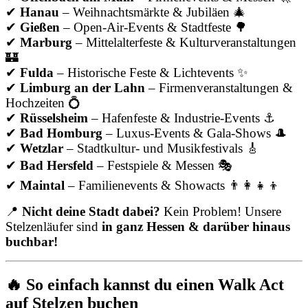
✔
Hanau
– Weihnachtsmärkte & Jubiläen 🎄
✔
Gießen
– Open-Air-Events & Stadtfeste 🌳
✔
Marburg
– Mittelalterfeste & Kulturveranstaltungen
🏰
✔
Fulda
– Historische Feste & Lichtevents ✨
✔
Limburg an der Lahn
– Firmenveranstaltungen &
Hochzeiten 💍
✔
Rüsselsheim
– Hafenfeste & Industrie-Events ⚓
✔
Bad Homburg
– Luxus-Events & Gala-Shows 🎩
✔
Wetzlar
– Stadtkultur- und Musikfestivals 🎸
✔
Bad Hersfeld
– Festspiele & Messen 🎭
✔
Maintal
– Familienevents & Showacts 👨‍👩‍👧‍👦
📍
Nicht deine Stadt dabei?
Kein Problem! Unsere
Stelzenläufer sind
in ganz Hessen & darüber hinaus
buchbar!
🔥 So einfach kannst du einen Walk Act
auf Stelzen buchen