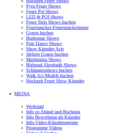
Hochzeit Feuer Shows
Pyro Feuer Shows
Feuer Poi Shows
LED & POI Shows
Feuer Strip Shows buchen
Feuerspucker-Feuerspuckerinnen
Gogos buchen
Burlesque Shows
Pole Dance Shows
Show Künstler Acts
Stelzen Gogos buchen
Martiniglas Shows
Rhönrad Akrobatik Shows
Schlangenshows buchen
Walk Act Models buchen
Hochzeit Feuer Show Künstler
MEDIA
Werkstatt
Info zu Ablauf und Buchung
Info Bewerbung als Künstler
Info-Video-Künstleragentur
Programme Videos