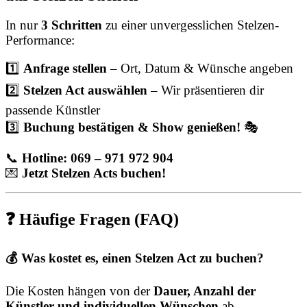
In nur
3 Schritten
zu einer unvergesslichen Stelzen-
Performance:
1️⃣
Anfrage stellen
– Ort, Datum & Wünsche angeben
2️⃣
Stelzen Act auswählen
– Wir präsentieren dir
passende Künstler
3️⃣
Buchung bestätigen & Show genießen!
🎭
📞
Hotline: 069 – 971 972 904
💌
Jetzt Stelzen Acts buchen!
❓ Häufige Fragen (FAQ)
💰 Was kostet es, einen Stelzen Act zu buchen?
Die Kosten hängen von der
Dauer, Anzahl der
Künstler und individuellen Wünschen
ab.