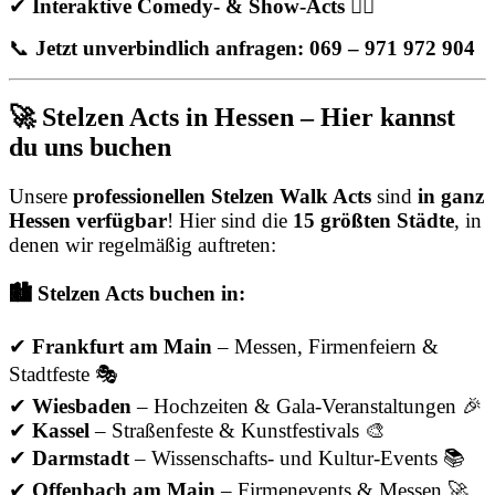
✔
Interaktive Comedy- & Show-Acts
🤹‍♂️
📞
Jetzt unverbindlich anfragen: 069 – 971 972 904
🚀 Stelzen Acts in Hessen – Hier kannst
du uns buchen
Unsere
professionellen Stelzen Walk Acts
sind
in ganz
Hessen verfügbar
! Hier sind die
15 größten Städte
, in
denen wir regelmäßig auftreten:
🏙️ Stelzen Acts buchen in:
✔
Frankfurt am Main
– Messen, Firmenfeiern &
Stadtfeste 🎭
✔
Wiesbaden
– Hochzeiten & Gala-Veranstaltungen 🎉
✔
Kassel
– Straßenfeste & Kunstfestivals 🎨
✔
Darmstadt
– Wissenschafts- und Kultur-Events 📚
✔
Offenbach am Main
– Firmenevents & Messen 🚀