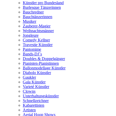
Künstler pro Bundesland
Burlesque Tänzerinnen
Bauchredner
Bauchtänzerinnen
Musiker
Zauberer-Magier
Weihnachtsmänner
Jongleure
Comedy Kellner
Travestie Künstler
Pantomime
Bands-DJ´s
Doubles & Doppelgänger
Pianisten-Pianistinnen
Ballonmodellage Künstler
Diabolo Künstler
Gaukler
Gala Künstler
Varieté Künstler
Clowns
Unterhaltungskünstler
Schnellzeichner
Kabarettisten
Artisten
Aerial Hoop Shows