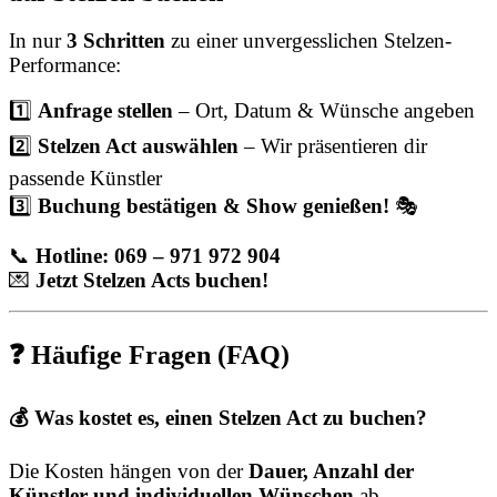
In nur
3 Schritten
zu einer unvergesslichen Stelzen-
Performance:
1️⃣
Anfrage stellen
– Ort, Datum & Wünsche angeben
2️⃣
Stelzen Act auswählen
– Wir präsentieren dir
passende Künstler
3️⃣
Buchung bestätigen & Show genießen!
🎭
📞
Hotline: 069 – 971 972 904
💌
Jetzt Stelzen Acts buchen!
❓ Häufige Fragen (FAQ)
💰 Was kostet es, einen Stelzen Act zu buchen?
Die Kosten hängen von der
Dauer, Anzahl der
Künstler und individuellen Wünschen
ab.