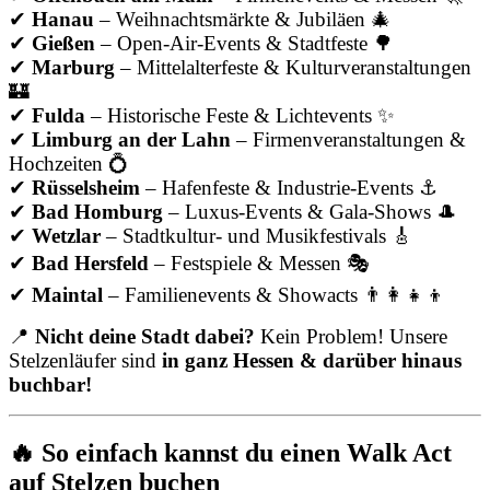
✔
Hanau
– Weihnachtsmärkte & Jubiläen 🎄
✔
Gießen
– Open-Air-Events & Stadtfeste 🌳
✔
Marburg
– Mittelalterfeste & Kulturveranstaltungen
🏰
✔
Fulda
– Historische Feste & Lichtevents ✨
✔
Limburg an der Lahn
– Firmenveranstaltungen &
Hochzeiten 💍
✔
Rüsselsheim
– Hafenfeste & Industrie-Events ⚓
✔
Bad Homburg
– Luxus-Events & Gala-Shows 🎩
✔
Wetzlar
– Stadtkultur- und Musikfestivals 🎸
✔
Bad Hersfeld
– Festspiele & Messen 🎭
✔
Maintal
– Familienevents & Showacts 👨‍👩‍👧‍👦
📍
Nicht deine Stadt dabei?
Kein Problem! Unsere
Stelzenläufer sind
in ganz Hessen & darüber hinaus
buchbar!
🔥 So einfach kannst du einen Walk Act
auf Stelzen buchen