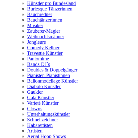
Künstler pro Bundesland
Burlesque Tänzerinnen
Bauchredner
Bauchtänzerinnen
Musiker
Zauberer-Magier
Weihnachtsmänner
Jongleure
Comedy Kellner
Travestie Künstler
Pantomime
Bands-DJ´s
Doubles & Doppelgänger
Pianisten-Pianistinnen
Ballonmodellage Künstler
Diabolo Künstler
Gaukler
Gala Künstler
Varieté Künstler
Clowns
Unterhaltungskünstler
Schnellzeichner
Kabarettisten
Artisten
Aerial Hoop Shows