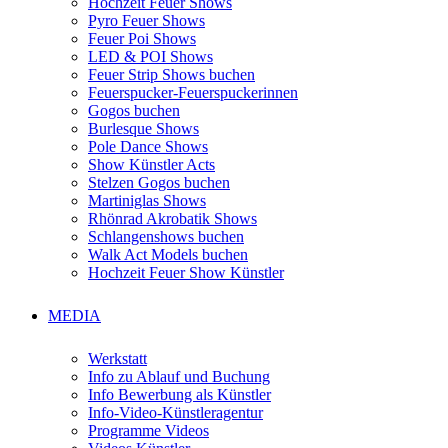
Hochzeit Feuer Shows
Pyro Feuer Shows
Feuer Poi Shows
LED & POI Shows
Feuer Strip Shows buchen
Feuerspucker-Feuerspuckerinnen
Gogos buchen
Burlesque Shows
Pole Dance Shows
Show Künstler Acts
Stelzen Gogos buchen
Martiniglas Shows
Rhönrad Akrobatik Shows
Schlangenshows buchen
Walk Act Models buchen
Hochzeit Feuer Show Künstler
MEDIA
Werkstatt
Info zu Ablauf und Buchung
Info Bewerbung als Künstler
Info-Video-Künstleragentur
Programme Videos