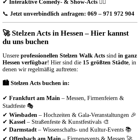
✔
Interaktive Comedy- & Show-Acts
🤹‍♂️
📞
Jetzt unverbindlich anfragen: 069 – 971 972 904
🚀 Stelzen Acts in Hessen – Hier kannst
du uns buchen
Unsere
professionellen Stelzen Walk Acts
sind
in ganz
Hessen verfügbar
! Hier sind die
15 größten Städte
, in
denen wir regelmäßig auftreten:
🏙️ Stelzen Acts buchen in:
✔
Frankfurt am Main
– Messen, Firmenfeiern &
Stadtfeste 🎭
✔
Wiesbaden
– Hochzeiten & Gala-Veranstaltungen 🎉
✔
Kassel
– Straßenfeste & Kunstfestivals 🎨
✔
Darmstadt
– Wissenschafts- und Kultur-Events 📚
✔
Offenbach am Main
– Firmenevents & Messen 🚀