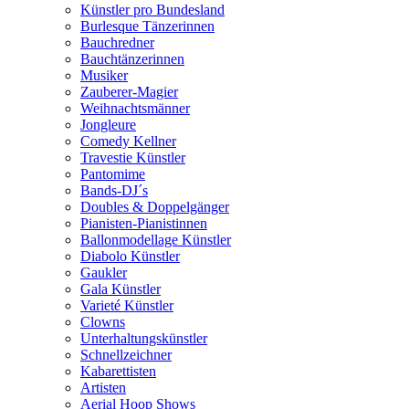
Künstler pro Bundesland
Burlesque Tänzerinnen
Bauchredner
Bauchtänzerinnen
Musiker
Zauberer-Magier
Weihnachtsmänner
Jongleure
Comedy Kellner
Travestie Künstler
Pantomime
Bands-DJ´s
Doubles & Doppelgänger
Pianisten-Pianistinnen
Ballonmodellage Künstler
Diabolo Künstler
Gaukler
Gala Künstler
Varieté Künstler
Clowns
Unterhaltungskünstler
Schnellzeichner
Kabarettisten
Artisten
Aerial Hoop Shows