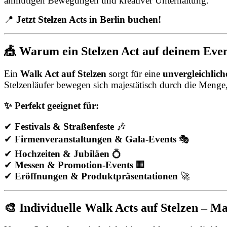
anmutigen Bewegungen und kreativer Unterhaltung.
📍
Jetzt Stelzen Acts in Berlin buchen!
🎪 Warum ein Stelzen Act auf deinem Event
Ein
Walk Act auf Stelzen
sorgt für eine
unvergleichlic
Stelzenläufer bewegen sich majestätisch durch die Menge
✨ Perfekt geeignet für:
✔
Festivals & Straßenfeste
🎶
✔
Firmenveranstaltungen & Gala-Events
🎭
✔
Hochzeiten & Jubiläen
💍
✔
Messen & Promotion-Events
🏢
✔
Eröffnungen & Produktpräsentationen
🚀
🎨 Individuelle Walk Acts auf Stelzen – M