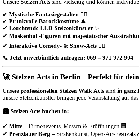
Unsere
Stelzen Acts
sind vielseitig und können individue
✔
Mystische Fantasiegestalten
🧚‍♀️
✔
Prunkvolle Barockkostüme
🎩
✔
Leuchtende LED-Stelzenkünstler
✨
✔
Maskenball-Figuren mit majestätischer Ausstrahlu
✔
Interaktive Comedy- & Show-Acts
🤹‍♂️
📞
Jetzt unverbindlich anfragen: 069 – 971 972 904
🚀 Stelzen Acts in Berlin – Perfekt für dei
Unsere
professionellen Stelzen Walk Acts
sind
in ganz 
unsere Stelzenkünstler bringen jede Veranstaltung auf das
🏙️ Stelzen Acts buchen in:
✔
Mitte
– Firmenevents, Messen & Eröffnungen 🏢
✔
Prenzlauer Berg
– Straßenkunst, Open-Air-Festivals 