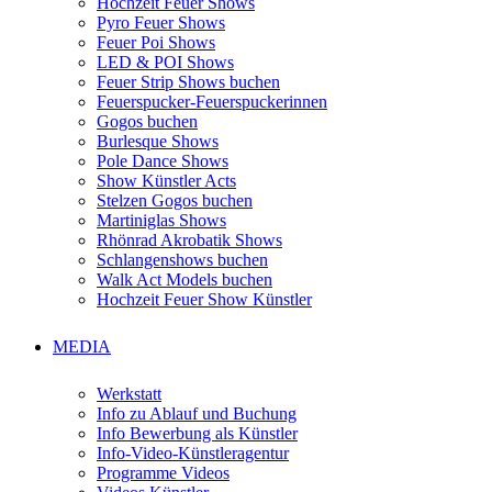
Hochzeit Feuer Shows
Pyro Feuer Shows
Feuer Poi Shows
LED & POI Shows
Feuer Strip Shows buchen
Feuerspucker-Feuerspuckerinnen
Gogos buchen
Burlesque Shows
Pole Dance Shows
Show Künstler Acts
Stelzen Gogos buchen
Martiniglas Shows
Rhönrad Akrobatik Shows
Schlangenshows buchen
Walk Act Models buchen
Hochzeit Feuer Show Künstler
MEDIA
Werkstatt
Info zu Ablauf und Buchung
Info Bewerbung als Künstler
Info-Video-Künstleragentur
Programme Videos