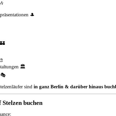
🎶
räsentationen 🎩
 🏰
🎨
taltungen 🏛
 🎭
elzenläufer sind
in ganz Berlin & darüber hinaus buch
f Stelzen buchen
mance: