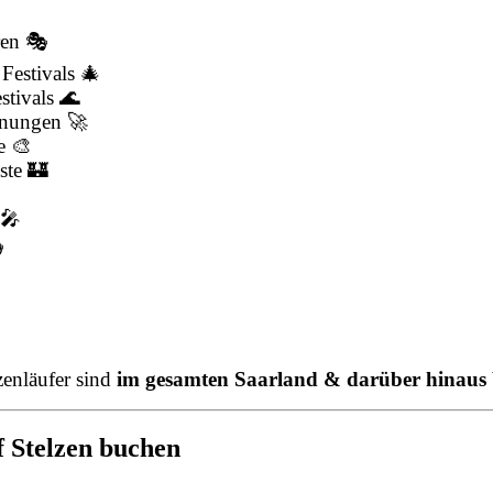
ren 🎭
Festivals 🎄
tivals 🌊
fnungen 🚀
e 🎨
ste 🏰

 🎤

enläufer sind
im gesamten Saarland & darüber hinaus
f Stelzen buchen