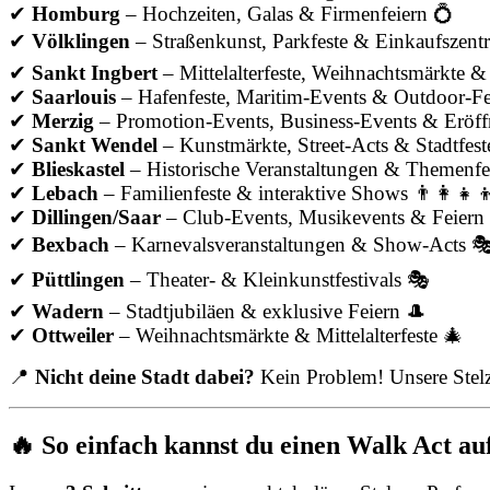
✔
Homburg
– Hochzeiten, Galas & Firmenfeiern 💍
✔
Völklingen
– Straßenkunst, Parkfeste & Einkaufszent
✔
Sankt Ingbert
– Mittelalterfeste, Weihnachtsmärkte & 
✔
Saarlouis
– Hafenfeste, Maritim-Events & Outdoor-Fes
✔
Merzig
– Promotion-Events, Business-Events & Eröf
✔
Sankt Wendel
– Kunstmärkte, Street-Acts & Stadtfest
✔
Blieskastel
– Historische Veranstaltungen & Themenfe
✔
Lebach
– Familienfeste & interaktive Shows 👨‍👩‍👧‍
✔
Dillingen/Saar
– Club-Events, Musikevents & Feiern
✔
Bexbach
– Karnevalsveranstaltungen & Show-Acts 
✔
Püttlingen
– Theater- & Kleinkunstfestivals 🎭
✔
Wadern
– Stadtjubiläen & exklusive Feiern 🎩
✔
Ottweiler
– Weihnachtsmärkte & Mittelalterfeste 🎄
📍
Nicht deine Stadt dabei?
Kein Problem! Unsere Stelz
🔥 So einfach kannst du einen Walk Act au