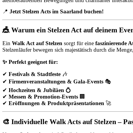
atemberaubenden Bewegungen und charmanter Interakti
📍
Jetzt Stelzen Acts im Saarland buchen!
🎪 Warum ein Stelzen Act auf deinem Event
Ein
Walk Act auf Stelzen
sorgt für eine
faszinierende 
Stelzenläufer bewegen sich majestätisch durch die Meng
✨ Perfekt geeignet für:
✔
Festivals & Stadtfeste
🎶
✔
Firmenveranstaltungen & Gala-Events
🎭
✔
Hochzeiten & Jubiläen
💍
✔
Messen & Promotion-Events
🏢
✔
Eröffnungen & Produktpräsentationen
🚀
🎨 Individuelle Walk Acts auf Stelzen – P