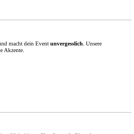
h und macht dein Event
unvergesslich
. Unsere
de Akzente.