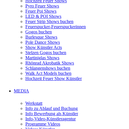
Hochzeit Feuer Shows
Pyro Feuer Shows
Feuer Poi Shows
LED & POI Shows
Feuer Strip Shows buchen
Feuerspucker-Feuerspuckerinnen
Gogos buchen
Burlesque Shows
Pole Dance Shows
Show Künstler Acts
Stelzen Gogos buchen
Martiniglas Shows
Rhönrad Akrobatik Shows
Schlangenshows buchen
Walk Act Models buchen
Hochzeit Feuer Show Künstler
MEDIA
Werkstatt
Info zu Ablauf und Buchung
Info Bewerbung als Künstler
Info-Video-Künstleragentur
Programme Videos