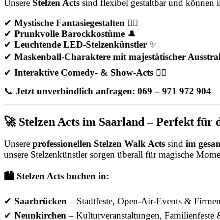
Unsere
Stelzen Acts
sind flexibel gestaltbar und können 
✔
Mystische Fantasiegestalten
🧚‍♀️
✔
Prunkvolle Barockkostüme
🎩
✔
Leuchtende LED-Stelzenkünstler
✨
✔
Maskenball-Charaktere mit majestätischer Ausstr
✔
Interaktive Comedy- & Show-Acts
🤹‍♂️
📞
Jetzt unverbindlich anfragen: 069 – 971 972 904
🚀 Stelzen Acts im Saarland – Perfekt für 
Unsere
professionellen Stelzen Walk Acts
sind
im gesa
unsere Stelzenkünstler sorgen überall für magische Mome
🏙️ Stelzen Acts buchen in:
✔
Saarbrücken
– Stadtfeste, Open-Air-Events & Firme
✔
Neunkirchen
– Kulturveranstaltungen, Familienfeste