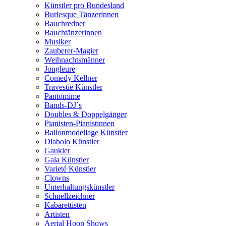
Künstler pro Bundesland
Burlesque Tänzerinnen
Bauchredner
Bauchtänzerinnen
Musiker
Zauberer-Magier
Weihnachtsmänner
Jongleure
Comedy Kellner
Travestie Künstler
Pantomime
Bands-DJ´s
Doubles & Doppelgänger
Pianisten-Pianistinnen
Ballonmodellage Künstler
Diabolo Künstler
Gaukler
Gala Künstler
Varieté Künstler
Clowns
Unterhaltungskünstler
Schnellzeichner
Kabarettisten
Artisten
Aerial Hoop Shows