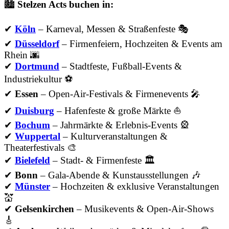
🏙️
Stelzen Acts buchen in:
✔
Köln
– Karneval, Messen & Straßenfeste 🎭
✔
Düsseldorf
– Firmenfeiern, Hochzeiten & Events am
Rhein 🌆
✔
Dortmund
– Stadtfeste, Fußball-Events &
Industriekultur ⚽
✔
Essen
– Open-Air-Festivals & Firmenevents 🎤
✔
Duisburg
– Hafenfeste & große Märkte ⛵
✔
Bochum
– Jahrmärkte & Erlebnis-Events 🎡
✔
Wuppertal
– Kulturveranstaltungen &
Theaterfestivals 🎨
✔
Bielefeld
– Stadt- & Firmenfeste 🏛
✔
Bonn
– Gala-Abende & Kunstausstellungen 🎶
✔
Münster
– Hochzeiten & exklusive Veranstaltungen
💒
✔
Gelsenkirchen
– Musikevents & Open-Air-Shows
🎸