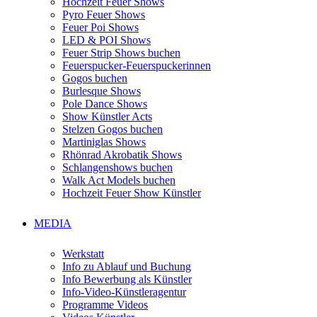
Hochzeit Feuer Shows
Pyro Feuer Shows
Feuer Poi Shows
LED & POI Shows
Feuer Strip Shows buchen
Feuerspucker-Feuerspuckerinnen
Gogos buchen
Burlesque Shows
Pole Dance Shows
Show Künstler Acts
Stelzen Gogos buchen
Martiniglas Shows
Rhönrad Akrobatik Shows
Schlangenshows buchen
Walk Act Models buchen
Hochzeit Feuer Show Künstler
MEDIA
Werkstatt
Info zu Ablauf und Buchung
Info Bewerbung als Künstler
Info-Video-Künstleragentur
Programme Videos