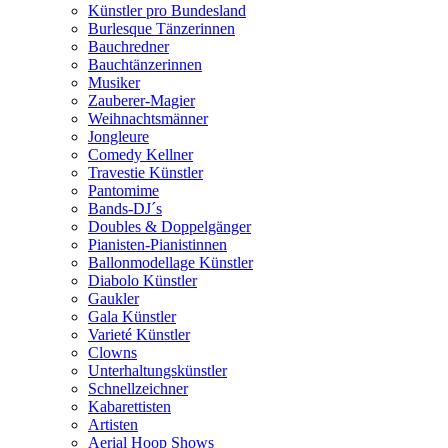
Künstler pro Bundesland
Burlesque Tänzerinnen
Bauchredner
Bauchtänzerinnen
Musiker
Zauberer-Magier
Weihnachtsmänner
Jongleure
Comedy Kellner
Travestie Künstler
Pantomime
Bands-DJ´s
Doubles & Doppelgänger
Pianisten-Pianistinnen
Ballonmodellage Künstler
Diabolo Künstler
Gaukler
Gala Künstler
Varieté Künstler
Clowns
Unterhaltungskünstler
Schnellzeichner
Kabarettisten
Artisten
Aerial Hoop Shows