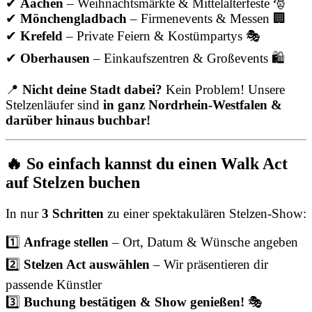
✔
Aachen
– Weihnachtsmärkte & Mittelalterfeste 🎅
✔
Mönchengladbach
– Firmenevents & Messen 🏢
✔
Krefeld
– Private Feiern & Kostümpartys 🎭
✔
Oberhausen
– Einkaufszentren & Großevents 🛍
📍
Nicht deine Stadt dabei?
Kein Problem! Unsere
Stelzenläufer sind
in ganz Nordrhein-Westfalen &
darüber hinaus buchbar!
🔥 So einfach kannst du einen Walk Act
auf Stelzen buchen
In nur
3 Schritten
zu einer spektakulären Stelzen-Show:
1️⃣
Anfrage stellen
– Ort, Datum & Wünsche angeben
2️⃣
Stelzen Act auswählen
– Wir präsentieren dir
passende Künstler
3️⃣
Buchung bestätigen & Show genießen!
🎭