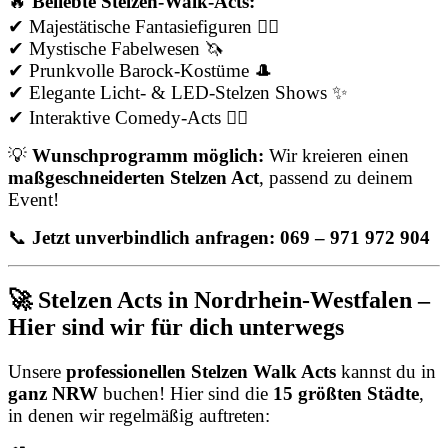
🔥
Beliebte Stelzen-Walk-Acts:
✔ Majestätische Fantasiefiguren 🧚‍♀️
✔ Mystische Fabelwesen 🦄
✔ Prunkvolle Barock-Kostüme 🎩
✔ Elegante Licht- & LED-Stelzen Shows ✨
✔ Interaktive Comedy-Acts 🤹‍♂️
💡
Wunschprogramm möglich:
Wir kreieren einen
maßgeschneiderten Stelzen Act
, passend zu deinem
Event!
📞
Jetzt unverbindlich anfragen: 069 – 971 972 904
🚀 Stelzen Acts in Nordrhein-Westfalen –
Hier sind wir für dich unterwegs
Unsere
professionellen Stelzen Walk Acts
kannst du in
ganz NRW
buchen! Hier sind die
15 größten Städte
,
in denen wir regelmäßig auftreten: