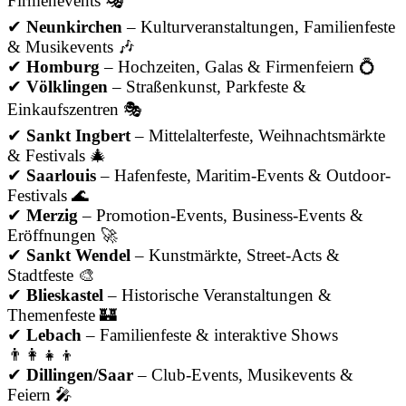
Firmenevents 🎭
✔
Neunkirchen
– Kulturveranstaltungen, Familienfeste
& Musikevents 🎶
✔
Homburg
– Hochzeiten, Galas & Firmenfeiern 💍
✔
Völklingen
– Straßenkunst, Parkfeste &
Einkaufszentren 🎭
✔
Sankt Ingbert
– Mittelalterfeste, Weihnachtsmärkte
& Festivals 🎄
✔
Saarlouis
– Hafenfeste, Maritim-Events & Outdoor-
Festivals 🌊
✔
Merzig
– Promotion-Events, Business-Events &
Eröffnungen 🚀
✔
Sankt Wendel
– Kunstmärkte, Street-Acts &
Stadtfeste 🎨
✔
Blieskastel
– Historische Veranstaltungen &
Themenfeste 🏰
✔
Lebach
– Familienfeste & interaktive Shows
👨‍👩‍👧‍👦
✔
Dillingen/Saar
– Club-Events, Musikevents &
Feiern 🎤