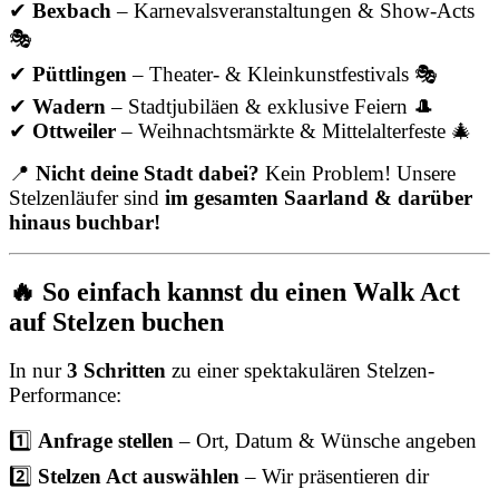
✔
Bexbach
– Karnevalsveranstaltungen & Show-Acts
🎭
✔
Püttlingen
– Theater- & Kleinkunstfestivals 🎭
✔
Wadern
– Stadtjubiläen & exklusive Feiern 🎩
✔
Ottweiler
– Weihnachtsmärkte & Mittelalterfeste 🎄
📍
Nicht deine Stadt dabei?
Kein Problem! Unsere
Stelzenläufer sind
im gesamten Saarland & darüber
hinaus buchbar!
🔥 So einfach kannst du einen Walk Act
auf Stelzen buchen
In nur
3 Schritten
zu einer spektakulären Stelzen-
Performance:
1️⃣
Anfrage stellen
– Ort, Datum & Wünsche angeben
2️⃣
Stelzen Act auswählen
– Wir präsentieren dir