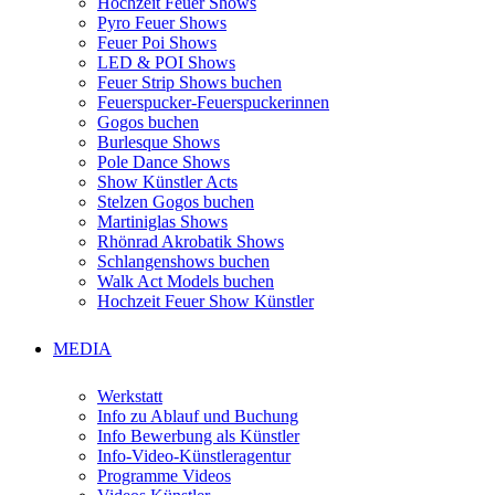
Hochzeit Feuer Shows
Pyro Feuer Shows
Feuer Poi Shows
LED & POI Shows
Feuer Strip Shows buchen
Feuerspucker-Feuerspuckerinnen
Gogos buchen
Burlesque Shows
Pole Dance Shows
Show Künstler Acts
Stelzen Gogos buchen
Martiniglas Shows
Rhönrad Akrobatik Shows
Schlangenshows buchen
Walk Act Models buchen
Hochzeit Feuer Show Künstler
MEDIA
Werkstatt
Info zu Ablauf und Buchung
Info Bewerbung als Künstler
Info-Video-Künstleragentur
Programme Videos