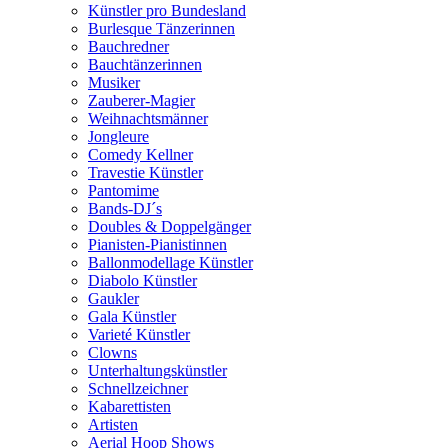
Künstler pro Bundesland
Burlesque Tänzerinnen
Bauchredner
Bauchtänzerinnen
Musiker
Zauberer-Magier
Weihnachtsmänner
Jongleure
Comedy Kellner
Travestie Künstler
Pantomime
Bands-DJ´s
Doubles & Doppelgänger
Pianisten-Pianistinnen
Ballonmodellage Künstler
Diabolo Künstler
Gaukler
Gala Künstler
Varieté Künstler
Clowns
Unterhaltungskünstler
Schnellzeichner
Kabarettisten
Artisten
Aerial Hoop Shows