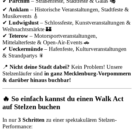
✔
Parchim
– Straßenfeste, Stadtfeste & Galas 🎭
✔
Anklam
– Historische Veranstaltungen, Stadtfeste &
Musikevents 🎸
✔
Ludwigslust
– Schlossfeste, Kunstveranstaltungen &
Weihnachtsmärkte 🏰
✔
Teterow
– Motorsportveranstaltungen,
Mittelalterfeste & Open-Air-Events 🚗
✔
Ueckermünde
– Hafenfeste, Kulturveranstaltungen
& Strandpartys 🎇
📍
Nicht deine Stadt dabei?
Kein Problem! Unsere
Stelzenläufer sind
in ganz Mecklenburg-Vorpommern
& darüber hinaus buchbar!
🔥 So einfach kannst du einen Walk Act
auf Stelzen buchen
In nur
3 Schritten
zu einer spektakulären Stelzen-
Performance: