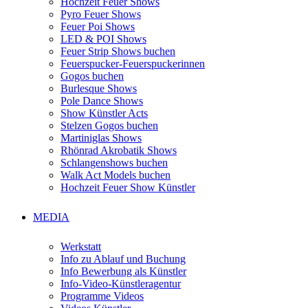
Hochzeit Feuer Shows
Pyro Feuer Shows
Feuer Poi Shows
LED & POI Shows
Feuer Strip Shows buchen
Feuerspucker-Feuerspuckerinnen
Gogos buchen
Burlesque Shows
Pole Dance Shows
Show Künstler Acts
Stelzen Gogos buchen
Martiniglas Shows
Rhönrad Akrobatik Shows
Schlangenshows buchen
Walk Act Models buchen
Hochzeit Feuer Show Künstler
MEDIA
Werkstatt
Info zu Ablauf und Buchung
Info Bewerbung als Künstler
Info-Video-Künstleragentur
Programme Videos