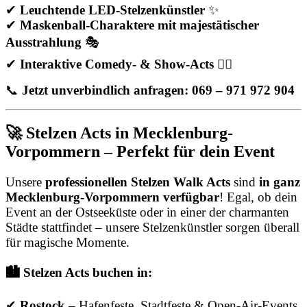
✔
Leuchtende LED-Stelzenkünstler
✨
✔
Maskenball-Charaktere mit majestätischer
Ausstrahlung
🎭
✔
Interaktive Comedy- & Show-Acts
🤹‍♂️
📞
Jetzt unverbindlich anfragen: 069 – 971 972 904
🚀 Stelzen Acts in Mecklenburg-
Vorpommern – Perfekt für dein Event
Unsere
professionellen Stelzen Walk Acts
sind
in ganz
Mecklenburg-Vorpommern verfügbar
! Egal, ob dein
Event an der Ostseeküste oder in einer der charmanten
Städte stattfindet – unsere Stelzenkünstler sorgen überall
für magische Momente.
🏙️ Stelzen Acts buchen in:
✔
Rostock
– Hafenfeste, Stadtfeste & Open-Air-Events