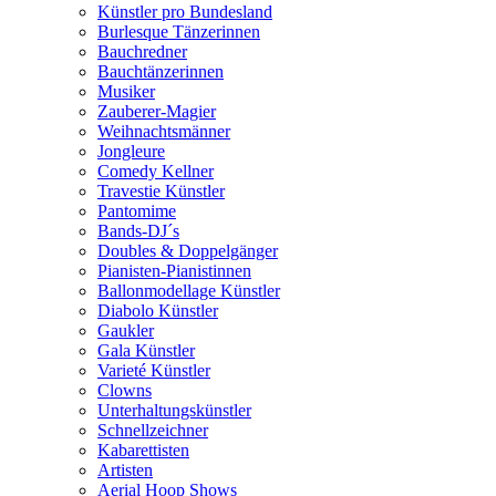
Künstler pro Bundesland
Burlesque Tänzerinnen
Bauchredner
Bauchtänzerinnen
Musiker
Zauberer-Magier
Weihnachtsmänner
Jongleure
Comedy Kellner
Travestie Künstler
Pantomime
Bands-DJ´s
Doubles & Doppelgänger
Pianisten-Pianistinnen
Ballonmodellage Künstler
Diabolo Künstler
Gaukler
Gala Künstler
Varieté Künstler
Clowns
Unterhaltungskünstler
Schnellzeichner
Kabarettisten
Artisten
Aerial Hoop Shows