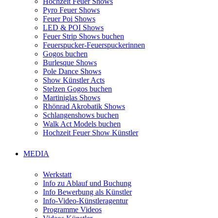
Hochzeit Feuer Shows
Pyro Feuer Shows
Feuer Poi Shows
LED & POI Shows
Feuer Strip Shows buchen
Feuerspucker-Feuerspuckerinnen
Gogos buchen
Burlesque Shows
Pole Dance Shows
Show Künstler Acts
Stelzen Gogos buchen
Martiniglas Shows
Rhönrad Akrobatik Shows
Schlangenshows buchen
Walk Act Models buchen
Hochzeit Feuer Show Künstler
MEDIA
Werkstatt
Info zu Ablauf und Buchung
Info Bewerbung als Künstler
Info-Video-Künstleragentur
Programme Videos