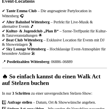
Event-Locations
✔
Tante Emma Club
– Die angesagteste Partylocation in
Wittenberg 🎧
✔
Alter Bahnhof Wittenberg
– Perfekt für Live-Musik &
alternative Events 🎵
✔
Kultur- & Jugendclub „Plan B“
– Szene-Treffpunkt für Kultur-
& Tanzveranstaltungen 🌟
✔
Beat Club Wittenberg
– Exklusive Location für Events mit DJ
& Showeinlagen 🕺
✔
Sky Lounge Wittenberg
– Hochklassige Event-Atmosphäre für
besondere Anlässe 🎤
📍
Postleitzahlen Wittenberg
: 06886–06889
🔥 So einfach kannst du einen Walk Act
auf Stelzen buchen
In nur
3 Schritten
zu einer unvergesslichen Stelzen-Show:
1️⃣
Anfrage stellen
– Datum, Ort & Showwünsche angeben.
2️⃣
Stelzen Act auswählen
– Wir senden dir Vorschläge passender