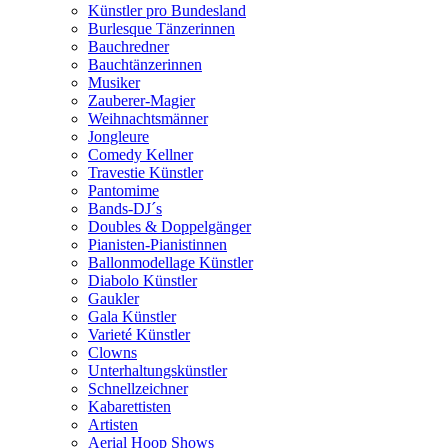
Künstler pro Bundesland
Burlesque Tänzerinnen
Bauchredner
Bauchtänzerinnen
Musiker
Zauberer-Magier
Weihnachtsmänner
Jongleure
Comedy Kellner
Travestie Künstler
Pantomime
Bands-DJ´s
Doubles & Doppelgänger
Pianisten-Pianistinnen
Ballonmodellage Künstler
Diabolo Künstler
Gaukler
Gala Künstler
Varieté Künstler
Clowns
Unterhaltungskünstler
Schnellzeichner
Kabarettisten
Artisten
Aerial Hoop Shows