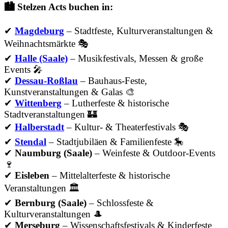
🏙️ Stelzen Acts buchen in:
✔
Magdeburg
– Stadtfeste, Kulturveranstaltungen &
Weihnachtsmärkte 🎭
✔
Halle (Saale)
– Musikfestivals, Messen & große
Events 🎤
✔
Dessau-Roßlau
– Bauhaus-Feste,
Kunstveranstaltungen & Galas 🎨
✔
Wittenberg
– Lutherfeste & historische
Stadtveranstaltungen 🏰
✔
Halberstadt
– Kultur- & Theaterfestivals 🎭
✔
Stendal
– Stadtjubiläen & Familienfeste 🎠
✔
Naumburg (Saale)
– Weinfeste & Outdoor-Events
🍷
✔
Eisleben
– Mittelalterfeste & historische
Veranstaltungen 🏛
✔
Bernburg (Saale)
– Schlossfeste &
Kulturveranstaltungen 🎩
✔
Merseburg
– Wissenschaftsfestivals & Kinderfeste