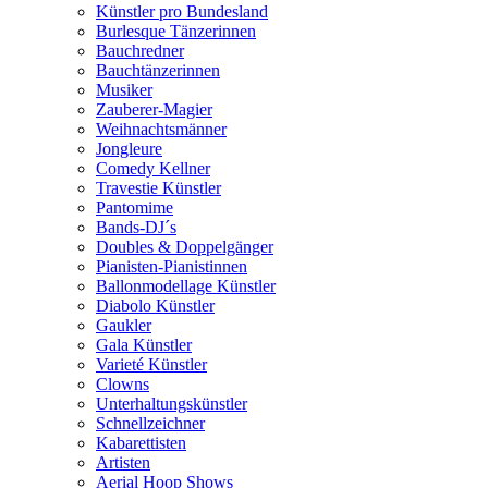
Künstler pro Bundesland
Burlesque Tänzerinnen
Bauchredner
Bauchtänzerinnen
Musiker
Zauberer-Magier
Weihnachtsmänner
Jongleure
Comedy Kellner
Travestie Künstler
Pantomime
Bands-DJ´s
Doubles & Doppelgänger
Pianisten-Pianistinnen
Ballonmodellage Künstler
Diabolo Künstler
Gaukler
Gala Künstler
Varieté Künstler
Clowns
Unterhaltungskünstler
Schnellzeichner
Kabarettisten
Artisten
Aerial Hoop Shows