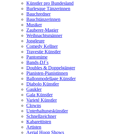
Künstler pro Bundesland
Burlesque Tänzerinnen
Bauchredner
Bauchtänzerinnen
Musiker
Zauberer-Magier
Weihnachtsmänner
Jongleure
Comedy Kellner
Travestie Künstler
Pantomime
Bands-DJ´s
Doubles & Doppelgänger
Pianisten-Pianistinnen
Ballonmodellage Künstler
Diabolo Künstler
Gaukler
Gala Künstler
Varieté Künstler
Clowns
Unterhaltungskünstler
Schnellzeichner
Kabarettisten
Artisten
Aerial Hoop Shows