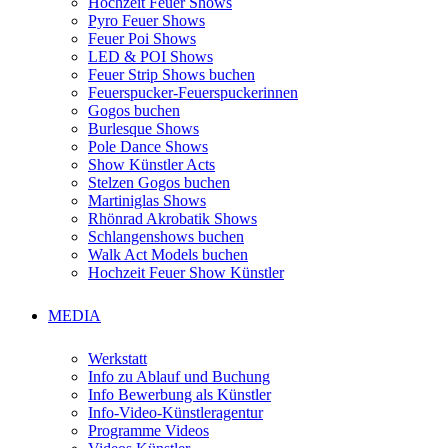
Hochzeit Feuer Shows
Pyro Feuer Shows
Feuer Poi Shows
LED & POI Shows
Feuer Strip Shows buchen
Feuerspucker-Feuerspuckerinnen
Gogos buchen
Burlesque Shows
Pole Dance Shows
Show Künstler Acts
Stelzen Gogos buchen
Martiniglas Shows
Rhönrad Akrobatik Shows
Schlangenshows buchen
Walk Act Models buchen
Hochzeit Feuer Show Künstler
MEDIA
Werkstatt
Info zu Ablauf und Buchung
Info Bewerbung als Künstler
Info-Video-Künstleragentur
Programme Videos