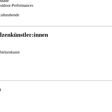
msnähe
Outdoor-Performances
Kulturabende
elzenkünstler:innen
 Stelzenkunst
h