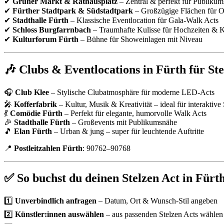
✔
Grüner Markt & Rathausplatz
– Zentral & perfekt für Publiku
✔
Fürther Stadtpark & Südstadtpark
– Großzügige Flächen für 
✔
Stadthalle Fürth
– Klassische Eventlocation für Gala-Walk Acts
✔
Schloss Burgfarrnbach
– Traumhafte Kulisse für Hochzeiten & 
✔
Kulturforum Fürth
– Bühne für Showeinlagen mit Niveau
🎶 Clubs & Eventlocations in Fürth für St
🎧
Club Klee
– Stylische Clubatmosphäre für moderne LED-Acts
🎤
Kofferfabrik
– Kultur, Musik & Kreativität – ideal für interaktive
💃
Comödie Fürth
– Perfekt für elegante, humorvolle Walk Acts
🎉
Stadthalle Fürth
– Großevents mit Publikumsnähe
🎵
Elan Fürth
– Urban & jung – super für leuchtende Auftritte
📍
Postleitzahlen Fürth
: 90762–90768
✅ So buchst du deinen Stelzen Act in Fürt
1️⃣
Unverbindlich anfragen
– Datum, Ort & Wunsch-Stil angeben
2️⃣
Künstler:innen auswählen
– aus passenden Stelzen Acts wählen