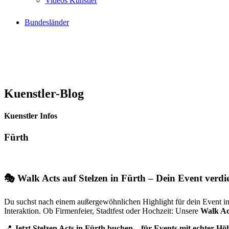
Videos Künstler
Bundesländer
Kuenstler-Blog
Kuenstler Infos
Fürth
🎭 Walk Acts auf Stelzen in Fürth – Dein Event verdi
Du suchst nach einem außergewöhnlichen Highlight für dein Event i
Interaktion. Ob Firmenfeier, Stadtfest oder Hochzeit: Unsere
Walk Act
📍
Jetzt Stelzen Acts in Fürth buchen – für Events mit echter Höh