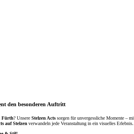
ent den besonderen Auftritt
n
Fürth
? Unsere
Stelzen Acts
sorgen für unvergessliche Momente – mit
s auf Stelzen
verwandeln jede Veranstaltung in ein visuelles Erlebnis.
e & Stil!