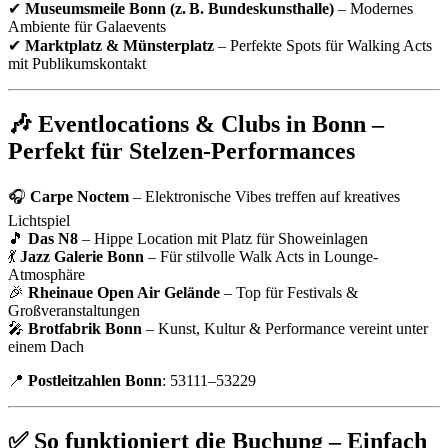
✔
Museumsmeile Bonn (z. B. Bundeskunsthalle)
– Modernes
Ambiente für Galaevents
✔
Marktplatz & Münsterplatz
– Perfekte Spots für Walking Acts
mit Publikumskontakt
🎶 Eventlocations & Clubs in Bonn –
Perfekt für Stelzen-Performances
🎧
Carpe Noctem
– Elektronische Vibes treffen auf kreatives
Lichtspiel
🎵
Das N8
– Hippe Location mit Platz für Showeinlagen
💃
Jazz Galerie Bonn
– Für stilvolle Walk Acts in Lounge-
Atmosphäre
🎉
Rheinaue Open Air Gelände
– Top für Festivals &
Großveranstaltungen
🎤
Brotfabrik Bonn
– Kunst, Kultur & Performance vereint unter
einem Dach
📍
Postleitzahlen Bonn
: 53111–53229
✅ So funktioniert die Buchung – Einfach