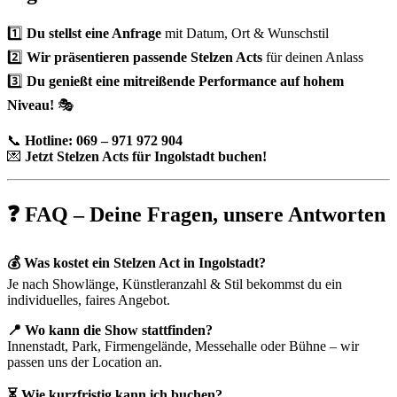
1️⃣
Du stellst eine Anfrage
mit Datum, Ort & Wunschstil
2️⃣
Wir präsentieren passende Stelzen Acts
für deinen Anlass
3️⃣
Du genießt eine mitreißende Performance auf hohem
Niveau!
🎭
📞
Hotline: 069 – 971 972 904
💌
Jetzt Stelzen Acts für Ingolstadt buchen!
❓ FAQ – Deine Fragen, unsere Antworten
💰 Was kostet ein Stelzen Act in Ingolstadt?
Je nach Showlänge, Künstleranzahl & Stil bekommst du ein
individuelles, faires Angebot.
📍 Wo kann die Show stattfinden?
Innenstadt, Park, Firmengelände, Messehalle oder Bühne – wir
passen uns der Location an.
⏳ Wie kurzfristig kann ich buchen?