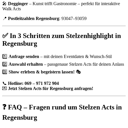
🎤
Degginger
– Kunst trifft Gastronomie – perfekt für interaktive
Walk Acts
📍
Postleitzahlen Regensburg
: 93047–93059
✅ In 3 Schritten zum Stelzenhighlight in
Regensburg
1️⃣
Anfrage senden
– mit deinen Eventdaten & Wunsch-Stil
2️⃣
Auswahl erhalten
– passgenaue Stelzen Acts für deinen Anlass
3️⃣
Show erleben & begeistern lassen!
🎭
📞
Hotline: 069 – 971 972 904
💌
Jetzt Stelzen Acts für Regensburg anfragen!
❓ FAQ – Fragen rund um Stelzen Acts in
Regensburg