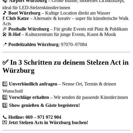
🎧
Airport Würzburg
– Große Bühne, modernes Lichtkonzept,
ideal für LED-Stelzenkünstler:innen
🎵
Boot Würzburg
– Kultige Location direkt am Wasser
💃
Club Katze
– Alternativ & kreativ – super für künstlerische Walk
Acts
🎉
Posthalle Würzburg
– Für große Events mit Platz & Publikum
🎤
B-Hof
– Kulturzentrum für junge Events, Kunst & Musik
📍
Postleitzahlen Würzburg
: 97070–97084
✅ In 3 Schritten zu deinem Stelzen Act in
Würzburg
1️⃣
Unverbindlich anfragen
– Nenne Ort, Termin & deinen
Wunschstil
2️⃣
Vorschläge erhalten
– Wir senden dir passende Künstler:innen
3️⃣
Show genießen & Gäste begeistern!
📞
Hotline: 069 – 971 972 904
💌
Jetzt Stelzen Acts in Würzburg buchen!