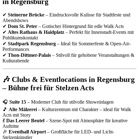
in Regensburg
✔
Steinerne Brücke
– Eindrucksvolle Kulisse für Stadtfeste und
Abendshows
✔
Dom St. Peter
– Gotischer Hintergrund für edle Walk Acts
✔
Altes Rathaus & Haidplatz
– Perfekt für Innenstadt-Events mit
Publikumskontakt
✔
Stadtpark Regensburg
– Ideal für Sommerfeste & Open-Air-
Performances
✔
Thon-Dittmer-Palais
– Stilvoll für gehobene Veranstaltungen &
Kulturabende
🎶 Clubs & Eventlocations in Regensburg
– Bühne frei für Stelzen Acts
🎧
Suite 15
– Moderner Club für stilvolle Showeinlagen
🎵
Alte Mälzerei
– Kulturzentrum mit Charakter – ideal für Walk
Acts mit Story
💃
Das Leerer Beutel
– Szene-Spot mit Atmosphäre für kreative
Auftritte
🎉
Eventhall Airport
– Großfläche für LED- und Licht-
Stelzenkünstler