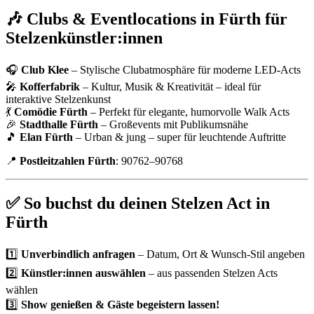
🎶 Clubs & Eventlocations in Fürth für
Stelzenkünstler:innen
🎧
Club Klee
– Stylische Clubatmosphäre für moderne LED-Acts
🎤
Kofferfabrik
– Kultur, Musik & Kreativität – ideal für
interaktive Stelzenkunst
💃
Comödie Fürth
– Perfekt für elegante, humorvolle Walk Acts
🎉
Stadthalle Fürth
– Großevents mit Publikumsnähe
🎵
Elan Fürth
– Urban & jung – super für leuchtende Auftritte
📍
Postleitzahlen Fürth
: 90762–90768
✅ So buchst du deinen Stelzen Act in
Fürth
1️⃣
Unverbindlich anfragen
– Datum, Ort & Wunsch-Stil angeben
2️⃣
Künstler:innen auswählen
– aus passenden Stelzen Acts
wählen
3️⃣
Show genießen & Gäste begeistern lassen!