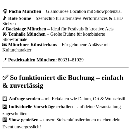
🎧
Pacha München
– Glamouröse Location mit Showpotenzial
🎵
Rote Sonne
– Szeneclub für alternative Performances & LED-
Stelzen
💃
Backstage München
– Ideal für Festivals & kreative Acts
🎤
Tonhalle München
– Große Bühne für kombinierte
Showformate
🌆
Münchner Künstlerhaus
– Für gehobene Anlässe mit
Kulturcharakter
📍
Postleitzahlen München
: 80331–81929
✅ So funktioniert die Buchung – einfach
& zuverlässig
1️⃣
Anfrage senden
– mit Eckdaten wie Datum, Ort & Wunschstil
2️⃣
Individuelle Vorschläge erhalten
– auf deine Veranstaltung
zugeschnitten
3️⃣
Show genießen
– unsere Stelzenkünstler:innen machen dein
Event unvergesslich!