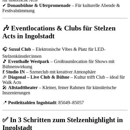
✔
Donaubühne & Uferpromenade
– Für kulturelle Abende &
Festivalstimmung
🎶 Eventlocations & Clubs für Stelzen
Acts in Ingolstadt
🎧
Suxul Club
– Elektronische Vibes & Platz für LED-
Stelzenkünstler:innen
🎵
Eventhalle Westpark
– Großraumlocation für Shows mit
Bühnenwirkung
💃
Studio IN
– Szeneclub mit kreativer Atmosphäre
🎉
Diagonal – Live Club & Bühne
– Kultur trifft Club – ideal für
Walk Acts
🎤
Altstadttheater
– Kleiner, feiner Rahmen für künstlerische
Inszenierungen
📍
Postleitzahlen Ingolstadt
: 85049–85057
✅ In 3 Schritten zum Stelzenhighlight in
Ingolstadt