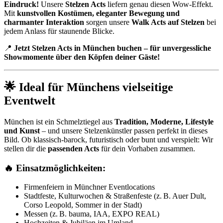
Eindruck!
Unsere
Stelzen Acts
liefern genau diesen Wow-Effekt.
Mit
kunstvollen Kostümen, eleganter Bewegung und
charmanter Interaktion
sorgen unsere
Walk Acts auf Stelzen
bei
jedem Anlass für staunende Blicke.
📍
Jetzt Stelzen Acts in München buchen – für unvergessliche
Showmomente über den Köpfen deiner Gäste!
🌟 Ideal für Münchens vielseitige
Eventwelt
München ist ein Schmelztiegel aus
Tradition, Moderne, Lifestyle
und Kunst
– und unsere Stelzenkünstler passen perfekt in dieses
Bild. Ob klassisch-barock, futuristisch oder bunt und verspielt: Wir
stellen dir die
passenden Acts
für dein Vorhaben zusammen.
🔥 Einsatzmöglichkeiten:
Firmenfeiern in Münchner Eventlocations
Stadtfeste, Kulturwochen & Straßenfeste (z. B. Auer Dult,
Corso Leopold, Sommer in der Stadt)
Messen (z. B. bauma, IAA, EXPO REAL)
Hochzeiten & Jubiläen im Umland