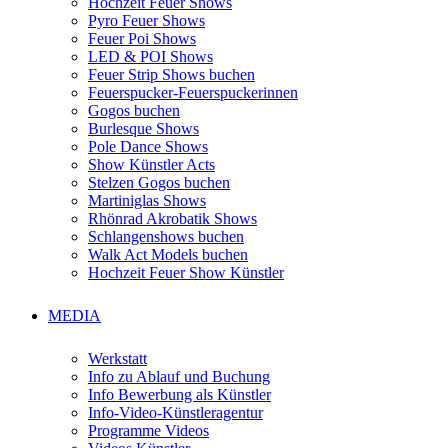
Hochzeit Feuer Shows
Pyro Feuer Shows
Feuer Poi Shows
LED & POI Shows
Feuer Strip Shows buchen
Feuerspucker-Feuerspuckerinnen
Gogos buchen
Burlesque Shows
Pole Dance Shows
Show Künstler Acts
Stelzen Gogos buchen
Martiniglas Shows
Rhönrad Akrobatik Shows
Schlangenshows buchen
Walk Act Models buchen
Hochzeit Feuer Show Künstler
MEDIA
Werkstatt
Info zu Ablauf und Buchung
Info Bewerbung als Künstler
Info-Video-Künstleragentur
Programme Videos