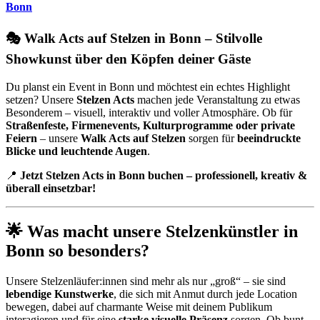
Bonn
🎭 Walk Acts auf Stelzen in Bonn – Stilvolle
Showkunst über den Köpfen deiner Gäste
Du planst ein Event in Bonn und möchtest ein echtes Highlight
setzen? Unsere
Stelzen Acts
machen jede Veranstaltung zu etwas
Besonderem – visuell, interaktiv und voller Atmosphäre. Ob für
Straßenfeste, Firmenevents, Kulturprogramme oder private
Feiern
– unsere
Walk Acts auf Stelzen
sorgen für
beeindruckte
Blicke und leuchtende Augen
.
📍
Jetzt Stelzen Acts in Bonn buchen – professionell, kreativ &
überall einsetzbar!
🌟 Was macht unsere Stelzenkünstler in
Bonn so besonders?
Unsere Stelzenläufer:innen sind mehr als nur „groß“ – sie sind
lebendige Kunstwerke
, die sich mit Anmut durch jede Location
bewegen, dabei auf charmante Weise mit deinem Publikum
interagieren und für eine
starke visuelle Präsenz
sorgen. Ob bunt,