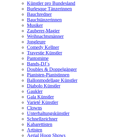
Künstler pro Bundesland
Burlesque Tänzerinnen
Bauchredner
Bauchtänzerinnen
Musiker
Zauberer-Magier
Weihnachtsmänner
Jongleure
Comedy Kellner
Travestie Künstler
Pantomime
Bands-DJ´s
Doubles & Doppelgänger
Pianisten-Pianistinnen
Ballonmodellage Künstler
Diabolo Künstler
Gaukler
Gala Künstler
Varieté Künstler
Clowns
Unterhaltungskünstler
Schnellzeichner
Kabarettisten
Artisten
Aerial Hoop Shows