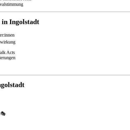
ivalstimmung
 in Ingolstadt
er:innen
nwirkung
Walk Acts
nierungen
ngolstadt
🎭