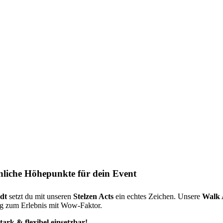
nliche Höhepunkte für dein Event
adt
setzt du mit unseren
Stelzen Acts
ein echtes Zeichen. Unsere
Walk A
ng zum Erlebnis mit Wow-Faktor.
stark & flexibel einsetzbar!