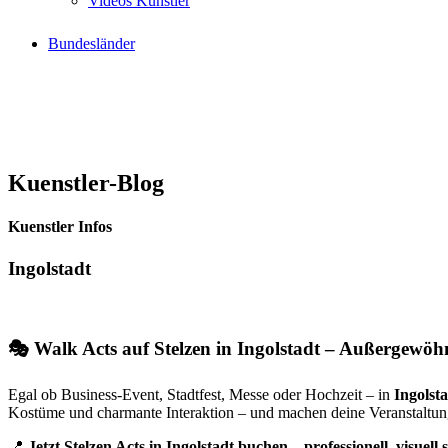
Videos Künstler
Bundesländer
Kuenstler-Blog
Kuenstler Infos
Ingolstadt
🎭 Walk Acts auf Stelzen in Ingolstadt – Außergewöh
Egal ob Business-Event, Stadtfest, Messe oder Hochzeit – in
Ingolst
Kostüme und charmante Interaktion – und machen deine Veranstaltu
📍
Jetzt Stelzen Acts in Ingolstadt buchen – professionell, visuell 