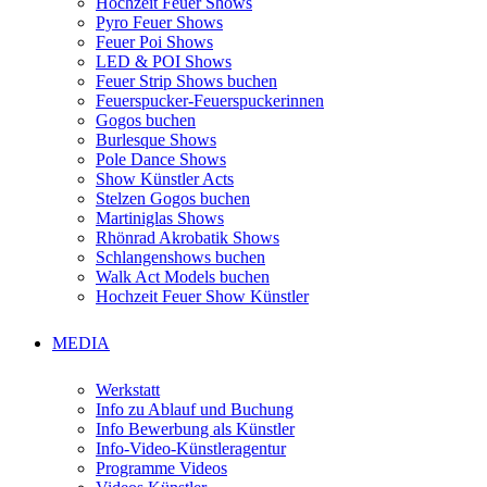
Hochzeit Feuer Shows
Pyro Feuer Shows
Feuer Poi Shows
LED & POI Shows
Feuer Strip Shows buchen
Feuerspucker-Feuerspuckerinnen
Gogos buchen
Burlesque Shows
Pole Dance Shows
Show Künstler Acts
Stelzen Gogos buchen
Martiniglas Shows
Rhönrad Akrobatik Shows
Schlangenshows buchen
Walk Act Models buchen
Hochzeit Feuer Show Künstler
MEDIA
Werkstatt
Info zu Ablauf und Buchung
Info Bewerbung als Künstler
Info-Video-Künstleragentur
Programme Videos