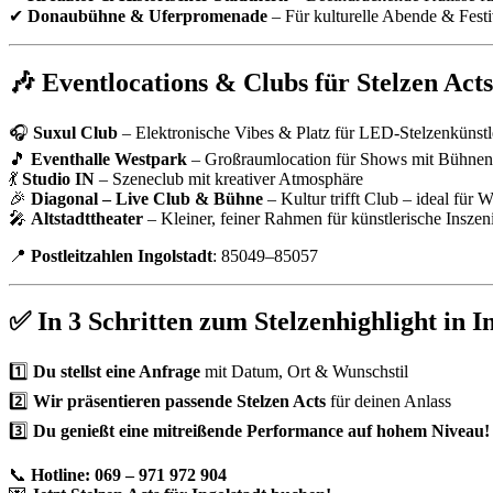
✔
Donaubühne & Uferpromenade
– Für kulturelle Abende & Fest
🎶 Eventlocations & Clubs für Stelzen Acts
🎧
Suxul Club
– Elektronische Vibes & Platz für LED-Stelzenkünstl
🎵
Eventhalle Westpark
– Großraumlocation für Shows mit Bühne
💃
Studio IN
– Szeneclub mit kreativer Atmosphäre
🎉
Diagonal – Live Club & Bühne
– Kultur trifft Club – ideal für 
🎤
Altstadttheater
– Kleiner, feiner Rahmen für künstlerische Insze
📍
Postleitzahlen Ingolstadt
: 85049–85057
✅ In 3 Schritten zum Stelzenhighlight in I
1️⃣
Du stellst eine Anfrage
mit Datum, Ort & Wunschstil
2️⃣
Wir präsentieren passende Stelzen Acts
für deinen Anlass
3️⃣
Du genießt eine mitreißende Performance auf hohem Niveau!
📞
Hotline: 069 – 971 972 904