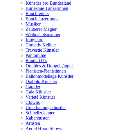
Künstler pro Bundesland
Burlesque Tänzerinnen
Bauchredner
Bauchtänzerinnen
Musiker
Zauberer-Magier
Weihnachtsmänner
Jongleure
Comedy Kellner
Travestie Künstler
Pantomime
Bands-DJ´s
Doubles & Doppelgänger
Pianisten-Pianistinnen
Ballonmodellage Künstler
Diabolo Künstler
Gaukler
Gala Künstler
Varieté Künstler
Clowns
Unterhaltungskünstler
Schnellzeichner
Kabarettisten
Artisten
Aerial Hoop Shows