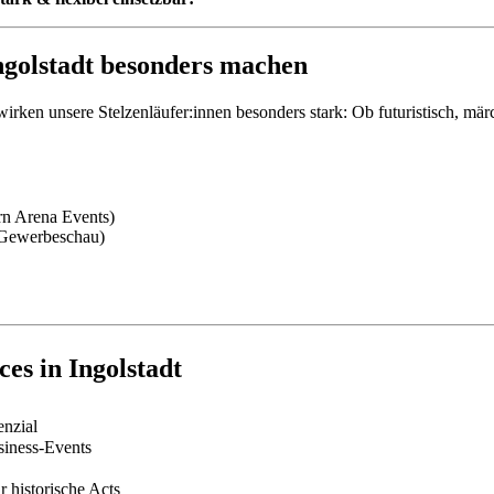
ngolstadt besonders machen
 wirken unsere Stelzenläufer:innen besonders stark: Ob futuristisch, mä
urn Arena Events)
, Gewerbeschau)
es in Ingolstadt
enzial
siness-Events
 historische Acts