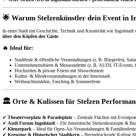
🌟 Warum Stelzenkünstler dein Event in I
In einer Stadt mit Geschichte, Technik und Kreativität wie Ingolstadt
über den Köpfen der Gäste
.
🔥 Ideal für:
Stadtfeste & öffentliche Veranstaltungen (z. B. Bürgerfest, Sat
Unternehmensfeiern & Messeauftritte (z. B. AUDI, IT-Events
Hochzeiten & private Feiern mit Showelement
Kultur- & Musikveranstaltungen in der Innenstadt
Weihnachtsmärkte, Fasching & Sommerfeste
🏛 Orte & Kulissen für Stelzen Performanc
✔
Theatervorplatz & Paradeplatz
– Zentrale Flächen mit Eventpot
✔
Audi Forum Ingolstadt
– Für futuristische Stelzenkonzepte & Bu
✔
Klenzepark
– Ideal für Open-Air-Veranstaltungen & Familienfeste
✔
Kreuztor & Historischer Stadtkern
– Beeindruckende Kulisse für