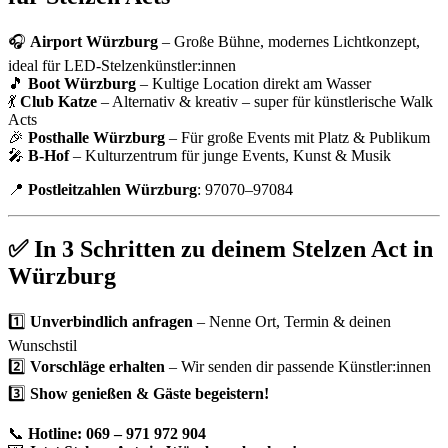
🎧
Airport Würzburg
– Große Bühne, modernes Lichtkonzept,
ideal für LED-Stelzenkünstler:innen
🎵
Boot Würzburg
– Kultige Location direkt am Wasser
💃
Club Katze
– Alternativ & kreativ – super für künstlerische Walk
Acts
🎉
Posthalle Würzburg
– Für große Events mit Platz & Publikum
🎤
B-Hof
– Kulturzentrum für junge Events, Kunst & Musik
📍
Postleitzahlen Würzburg
: 97070–97084
✅ In 3 Schritten zu deinem Stelzen Act in
Würzburg
1️⃣
Unverbindlich anfragen
– Nenne Ort, Termin & deinen
Wunschstil
2️⃣
Vorschläge erhalten
– Wir senden dir passende Künstler:innen
3️⃣
Show genießen & Gäste begeistern!
📞
Hotline: 069 – 971 972 904