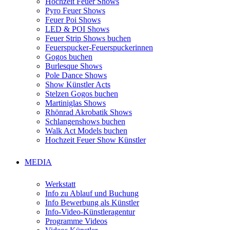
Hochzeit Feuer Shows
Pyro Feuer Shows
Feuer Poi Shows
LED & POI Shows
Feuer Strip Shows buchen
Feuerspucker-Feuerspuckerinnen
Gogos buchen
Burlesque Shows
Pole Dance Shows
Show Künstler Acts
Stelzen Gogos buchen
Martiniglas Shows
Rhönrad Akrobatik Shows
Schlangenshows buchen
Walk Act Models buchen
Hochzeit Feuer Show Künstler
MEDIA
Werkstatt
Info zu Ablauf und Buchung
Info Bewerbung als Künstler
Info-Video-Künstleragentur
Programme Videos