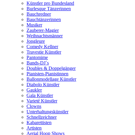
Künstler pro Bundesland
Burlesque Tänzerinnen
Bauchredner
Bauchtänzerinnen
Musiker
Zauberer-Magier
Weihnachtsmänner
Jongleure
Comedy Kellner
Travestie Künstler
Pantomime
Bands-DJ´s
Doubles & Doppelgänger
Pianisten-Pianistinnen
Ballonmodellage Künstler
Diabolo Künstler
Gaukler
Gala Künstler
Varieté Künstler
Clowns
Unterhaltungskünstler
Schnellzeichner
Kabarettisten
Artisten
Aerial Hoop Shows