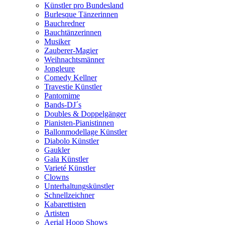
Künstler pro Bundesland
Burlesque Tänzerinnen
Bauchredner
Bauchtänzerinnen
Musiker
Zauberer-Magier
Weihnachtsmänner
Jongleure
Comedy Kellner
Travestie Künstler
Pantomime
Bands-DJ´s
Doubles & Doppelgänger
Pianisten-Pianistinnen
Ballonmodellage Künstler
Diabolo Künstler
Gaukler
Gala Künstler
Varieté Künstler
Clowns
Unterhaltungskünstler
Schnellzeichner
Kabarettisten
Artisten
Aerial Hoop Shows