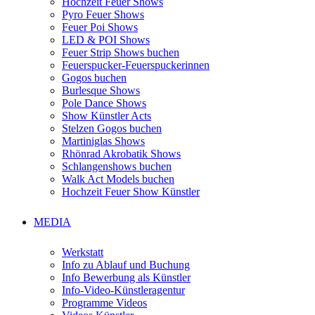
Hochzeit Feuer Shows
Pyro Feuer Shows
Feuer Poi Shows
LED & POI Shows
Feuer Strip Shows buchen
Feuerspucker-Feuerspuckerinnen
Gogos buchen
Burlesque Shows
Pole Dance Shows
Show Künstler Acts
Stelzen Gogos buchen
Martiniglas Shows
Rhönrad Akrobatik Shows
Schlangenshows buchen
Walk Act Models buchen
Hochzeit Feuer Show Künstler
MEDIA
Werkstatt
Info zu Ablauf und Buchung
Info Bewerbung als Künstler
Info-Video-Künstleragentur
Programme Videos