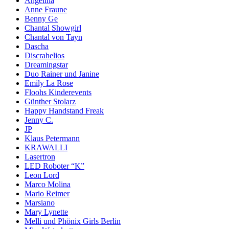
Angelina
Anne Fraune
Benny Ge
Chantal Showgirl
Chantal von Tayn
Dascha
Discrahelios
Dreamingstar
Duo Rainer und Janine
Emily La Rose
Floohs Kinderevents
Günther Stolarz
Happy Handstand Freak
Jenny C.
JP
Klaus Petermann
KRAWALLI
Lasertron
LED Roboter “K”
Leon Lord
Marco Molina
Mario Reimer
Marsiano
Mary Lynette
Melli und Phönix Girls Berlin