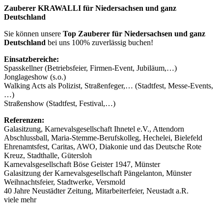
Zauberer KRAWALLI für Niedersachsen und ganz
Deutschland
Sie können unsere
Top Zauberer für Niedersachsen und ganz
Deutschland
bei uns 100% zuverlässig buchen!
Einsatzbereiche:
Spasskellner (Betriebsfeier, Firmen-Event, Jubiläum,…)
Jonglageshow (s.o.)
Walking Acts als Polizist, Straßenfeger,… (Stadtfest, Messe-Events,
…)
Straßenshow (Stadtfest, Festival,…)
Referenzen:
Galasitzung, Karnevalsgesellschaft Ihnetel e.V., Attendorn
Abschlussball, Maria-Stemme-Berufskolleg, Hechelei, Bielefeld
Ehrenamtsfest, Caritas, AWO, Diakonie und das Deutsche Rote
Kreuz, Stadthalle, Gütersloh
Karnevalsgesellschaft Böse Geister 1947, Münster
Galasitzung der Karnevalsgesellschaft Pängelanton, Münster
Weihnachtsfeier, Stadtwerke, Versmold
40 Jahre Neustädter Zeitung, Mitarbeiterfeier, Neustadt a.R.
viele mehr