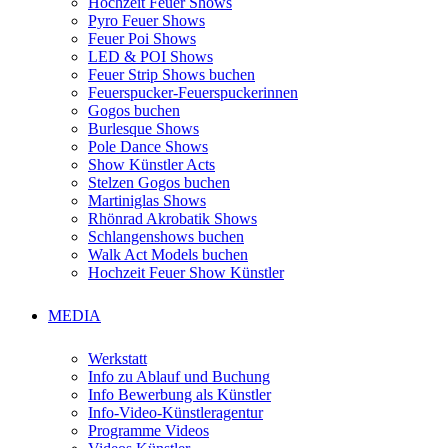
Hochzeit Feuer Shows
Pyro Feuer Shows
Feuer Poi Shows
LED & POI Shows
Feuer Strip Shows buchen
Feuerspucker-Feuerspuckerinnen
Gogos buchen
Burlesque Shows
Pole Dance Shows
Show Künstler Acts
Stelzen Gogos buchen
Martiniglas Shows
Rhönrad Akrobatik Shows
Schlangenshows buchen
Walk Act Models buchen
Hochzeit Feuer Show Künstler
MEDIA
Werkstatt
Info zu Ablauf und Buchung
Info Bewerbung als Künstler
Info-Video-Künstleragentur
Programme Videos