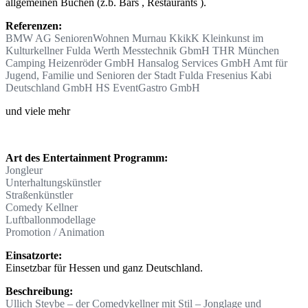
allgemeinen Buchen (z.b. Bars , Restaurants ).
Referenzen:
BMW AG SeniorenWohnen Murnau KkikK Kleinkunst im
Kulturkellner Fulda Werth Messtechnik GbmH THR München
Camping Heizenröder GmbH Hansalog Services GmbH Amt für
Jugend, Familie und Senioren der Stadt Fulda Fresenius Kabi
Deutschland GmbH HS EventGastro GmbH
und viele mehr
Art des Entertainment Programm:
Jongleur
Unterhaltungskünstler
Straßenkünstler
Comedy Kellner
Luftballonmodellage
Promotion / Animation
Einsatzorte:
Einsetzbar für Hessen und ganz Deutschland.
Beschreibung:
Ullich Steybe – der Comedykellner mit Stil – Jonglage und