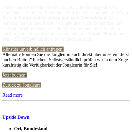
Buchen sie bei uns die besten Clowns, Unterhaltungskünstler,
Comedians, Zauberer, Entertainer, Stelzenläufer und mehr zum
Top
Preis in
Baden-Württemberg und ganz Deutschland
! Alle
Künstler bei uns sind Profis, verfügen über viele Referenzen und
sind sehr erfahren. Bevor sie ihre Performer bei uns verbindlich
buchen, können sie uns vorab gerne unter der
Hotline Nummer:
069 – 971 972904
anrufen. Wir beraten sie gern!
Künstler unverbindlich anfragen!
Alternativ können Sie die Jongleurin auch direkt über unseren “Jetzt
buchen Button” buchen. Selbstverständlich prüfen wir in dem Zuge
kurzfristig die Verfügbarkeit der Jongleurin für Sie!
Jetzt buchen!
Zurück zu Jongleure
Read more
Upside Down
Ort, Bundesland