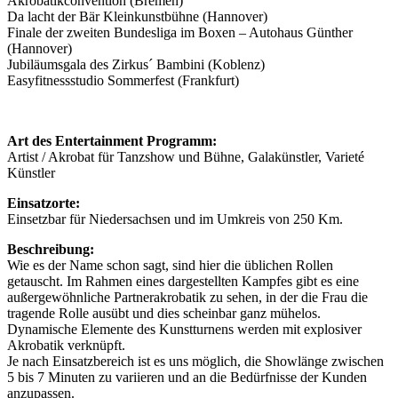
Akrobatikconvention (Bremen)
Da lacht der Bär Kleinkunstbühne (Hannover)
Finale der zweiten Bundesliga im Boxen – Autohaus Günther
(Hannover)
Jubiläumsgala des Zirkus´ Bambini (Koblenz)
Easyfitnessstudio Sommerfest (Frankfurt)
Art des Entertainment Programm:
Artist / Akrobat für Tanzshow und Bühne, Galakünstler, Varieté
Künstler
Einsatzorte:
Einsetzbar für Niedersachsen und im Umkreis von 250 Km.
Beschreibung:
Wie es der Name schon sagt, sind hier die üblichen Rollen
getauscht. Im Rahmen eines dargestellten Kampfes gibt es eine
außergewöhnliche Partnerakrobatik zu sehen, in der die Frau die
tragende Rolle ausübt und dies scheinbar ganz mühelos.
Dynamische Elemente des Kunstturnens werden mit explosiver
Akrobatik verknüpft.
Je nach Einsatzbereich ist es uns möglich, die Showlänge zwischen
5 bis 7 Minuten zu variieren und an die Bedürfnisse der Kunden
anzupassen.