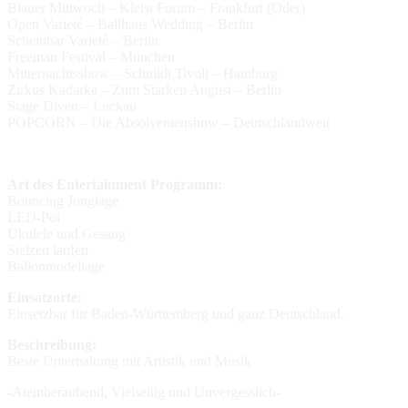
Blauer Mittwoch – Kleist Forum – Frankfurt (Oder)
Open Varieté – Ballhaus Wedding – Berlin
Scheinbar Varieté – Berlin
Freeman Festival – München
Mitternachtsshow – Schmidt Tivoli – Hamburg
Zirkus Kadarka – Zum Starken August – Berlin
Stage Diven – Luckau
POPCORN – Die Absolventenshow – Deutschlandweit
Art des Entertainment Programm:
Bouncing Jonglage
LED-Poi
Ukulele und Gesang
Stelzen laufen
Ballonmodellage
Einsatzorte:
Einsetzbar für Baden-Württemberg und ganz Deutschland.
Beschreibung:
Beste Unterhaltung mit Artistik und Musik
-Atemberaubend, Vielseitig und Unvergesslich-