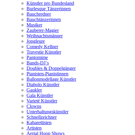
Künstler pro Bundesland
Burlesque Tänzerinnen
Bauchredner
Bauchtänzerinnen
Musiker
Zauberer-Magier
Weihnachtsmänner
Jongleure
Comedy Kellner
Travestie Künstler
Pantomime
Bands-DJ´s
Doubles & Doppelgänger
Pianisten-Pianistinnen
Ballonmodellage Künstler
Diabolo Künstler
Gaukler
Gala Künstler
Varieté Künstler
Clowns
Unterhaltungskünstler
Schnellzeichner
Kabarettisten
Artisten
Aerial Hoop Shows