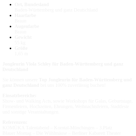
Ort, Bundesland
Baden-Württemberg und ganz Deutschland
Haarfarbe
Braun
Augenfarbe
Braun
Gewicht
55 kg
Größe
1,65 m
Jongleurin Viola Schley für Baden-Württemberg und ganz
Deutschland
Sie können unsere
Top Jongleurin für Baden-Württemberg und
ganz Deutschland
bei uns 100% zuverlässig buchen!
Einsatzbereiche:
Show- und Walking Acts, sowie Workshops für Galas, Geburtstage,
Firmenfeiern, Hochzeiten, Ehrungen, Weihnachtsfeiern, Stadtfeste
und sonstige Veranstaltungen.
Referenzen:
KOMÜKA Talentabend – Korntal-Münchingen – 3.Platz
Blauer Montag – Die Wühlmäuse – Berliner Kabarett Theater